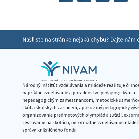
Našli ste na stránke nejakú chybu? Dajte nám o
Národný inštitút vzdelávania a mládeže realizuje činno
napríklad vzdelávanie a poradenstvo pedagogickým a
nepedagogickým zamestnancom, metodické usmerňov
škôl a školských zariadení, aplikovaný pedagogický vý
organizovanie predmetových olympiád a súťaží, extern
testovanie na školách, neformálne vzdelávanie mládeže
správa knižničného fondu.