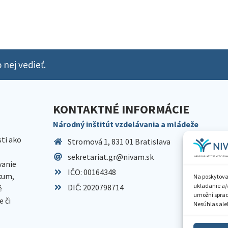
 nej vedieť.
KONTAKTNÉ INFORMÁCIE
Národný inštitút vzdelávania a mládeže
sti ako
Stromová 1, 831 01 Bratislava
sekretariat.gr@nivam.sk
anie
IČO: 00164348
skum,
Na poskytova
ukladanie a/
DIČ: 2020798714
é
umožní spraco
 či
Nesúhlas aleb