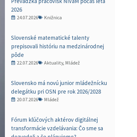
Prevádzka pracovísk NIVaM počas leta
2026
24.07.2026
Knižnica
Slovenské matematické talenty
prepisovali históriu na medzinárodnej
pôde
22.07.2026
Aktuality, Mládež
Slovensko má novú junior mládežnícku
delegátku pri OSN pre rok 2026/2028
20.07.2026
Mládež
Fórum kľúčových aktérov digitálnej
transformácie vzdelávania: Čo sme sa
dozvedeli a čo plánujeme?