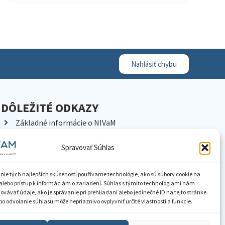
Nahlásiť chybu
DÔLEŽITÉ ODKAZY
Základné informácie o NIVaM
Kontakty
Spravovať Súhlas
Kariéra
Kde nás nájdete
nie tých najlepších skúseností používame technológie, ako sú súbory cookie na
Pracoviská NIVaM
alebo prístup k informáciám o zariadení. Súhlas s týmito technológiami nám
vávať údaje, ako je správanie pri prehliadaní alebo jedinečné ID na tejto stránke.
Dokumenty inštitúcie
o odvolanie súhlasu môže nepriaznivo ovplyvniť určité vlastnosti a funkcie.
Knižnica