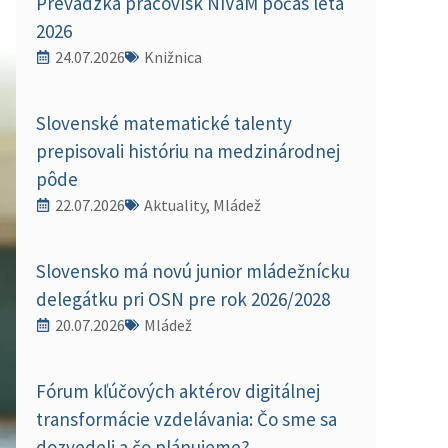
Prevádzka pracovísk NIVaM počas leta
2026
24.07.2026
Knižnica
Slovenské matematické talenty
prepisovali históriu na medzinárodnej
pôde
22.07.2026
Aktuality, Mládež
Slovensko má novú junior mládežnícku
delegátku pri OSN pre rok 2026/2028
20.07.2026
Mládež
Fórum kľúčových aktérov digitálnej
transformácie vzdelávania: Čo sme sa
dozvedeli a čo plánujeme?