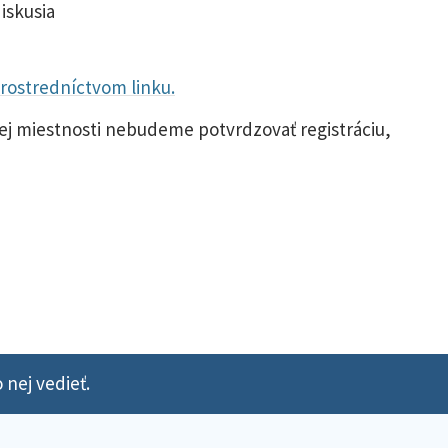
diskusia
rostredníctvom linku.
j miestnosti nebudeme potvrdzovať registráciu,
 nej vedieť.