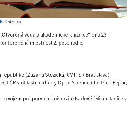
Knižnica
„Otvorená veda a akademické knižnice“ dňa 23.
konferenčná miestnosť 2. poschodie.
j republike (Zuzana Stožická, CVTI SR Bratislava)
věd ČR v oblasti podpory Open Science (Jindřich Fejfar
s rozvojem podpory na Univerzitě Karlově (Milan Janíček