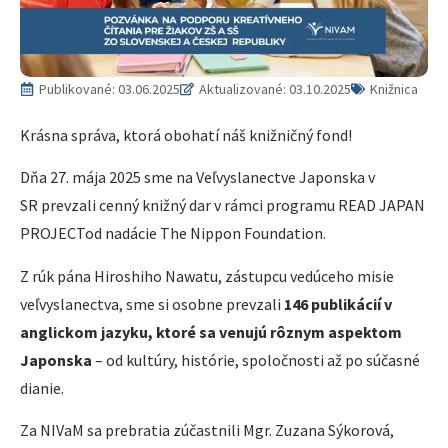
Publikované:
03.06.2025
Aktualizované: 03.10.2025
Knižnica
Krásna správa, ktorá obohatí náš knižničný fond!
Dňa 27. mája 2025 sme na Veľvyslanectve Japonska v
SR prevzali cenný knižný dar v rámci programu READ JAPAN
PROJECTod nadácie The Nippon Foundation.
Z rúk pána Hiroshiho Nawatu, zástupcu vedúceho misie
veľvyslanectva, sme si osobne prevzali
146 publikácií v
anglickom jazyku, ktoré sa venujú rôznym aspektom
Japonska
– od kultúry, histórie, spoločnosti až po súčasné
dianie.
Za NIVaM sa prebratia zúčastnili Mgr. Zuzana Sýkorová,