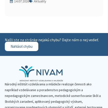
14.07.2026
Aktuality
Našli ste na stránke nejakú chybu? Dajte nám o nej vedieť.
Nahlásiť chybu
Národný inštitút vzdelávania a mládeže realizuje činnosti ako
napríklad vzdelávanie a poradenstvo pedagogickým a
nepedagogickým zamestnancom, metodické usmerňovanie škôl a
školských zariadení, aplikovaný pedagogický výskum,
organizovanie predmetových olympiád a súťaží, externé testovanie