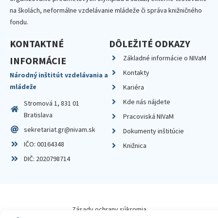
na školách, neformálne vzdelávanie mládeže či správa knižničného
fondu.
KONTAKTNÉ
DÔLEŽITÉ ODKAZY
Základné informácie o NIVaM
INFORMÁCIE
Kontakty
Národný inštitút vzdelávania a
mládeže
Kariéra
Kde nás nájdete
Stromová 1, 831 01
Bratislava
Pracoviská NIVaM
sekretariat.gr@nivam.sk
Dokumenty inštitúcie
IČO: 00164348
Knižnica
DIČ: 2020798714
Zásady ochrany súkromia