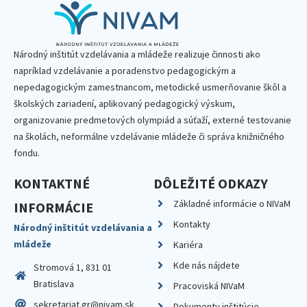
Národný inštitút vzdelávania a mládeže realizuje činnosti ako
napríklad vzdelávanie a poradenstvo pedagogickým a
nepedagogickým zamestnancom, metodické usmerňovanie škôl a
školských zariadení, aplikovaný pedagogický výskum,
organizovanie predmetových olympiád a súťaží, externé testovanie
na školách, neformálne vzdelávanie mládeže či správa knižničného
fondu.
KONTAKTNÉ
DÔLEŽITÉ ODKAZY
Základné informácie o NIVaM
INFORMÁCIE
Kontakty
Národný inštitút vzdelávania a
mládeže
Kariéra
Kde nás nájdete
Stromová 1, 831 01
Bratislava
Pracoviská NIVaM
sekretariat.gr@nivam.sk
Dokumenty inštitúcie