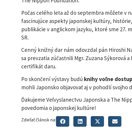
The Nippon Foundation.
Počas celého leta až do septembra môžete v naš
fascinujúce aspekty japonskej kultúry, histórie
publikácie v anglickom jazyku, ktoré sme 27. 
SR.
Cenný knižný dar nám odovzdal pán Hiroshi Na
sa prevzatia zúčastnili Mgr. Zuzana Sýkorová a 
certifikát daru.
Po skončení výstavy budú
knihy voľne dostu
mohli Japonsko objavovať aj v pohodlí svojho
Ďakujeme Veľvyslanectvu Japonska a The Nipp
povedomia o japonskej kultúre!
Zdieľať článok na: