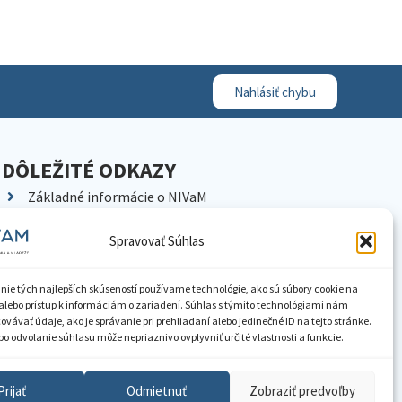
Nahlásiť chybu
DÔLEŽITÉ ODKAZY
Základné informácie o NIVaM
Kontakty
Spravovať Súhlas
Kariéra
Kde nás nájdete
nie tých najlepších skúseností používame technológie, ako sú súbory cookie na
Pracoviská NIVaM
alebo prístup k informáciám o zariadení. Súhlas s týmito technológiami nám
vávať údaje, ako je správanie pri prehliadaní alebo jedinečné ID na tejto stránke.
Dokumenty inštitúcie
o odvolanie súhlasu môže nepriaznivo ovplyvniť určité vlastnosti a funkcie.
Knižnica
Prijať
Odmietnuť
Zobraziť predvoľby