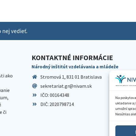
 nej vedieť.
KONTAKTNÉ INFORMÁCIE
Národný inštitút vzdelávania a mládeže
sti ako
Stromová 1, 831 01 Bratislava
sekretariat.gr@nivam.sk
anie
IČO: 00164348
skum,
Na poskytova
ukladanie a/
DIČ: 2020798714
é
umožní spraco
 či
Nesúhlas aleb