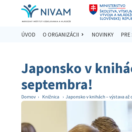
ÚVOD
O ORGANIZÁCII
NOVINKY
PRE
Japonsko v knihác
septembra!
Domov
›
Knižnica
›
Japonsko v knihách – výstava až