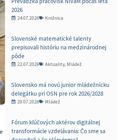
Prevádzka pracovísk NIVaM počas leta
2026
24.07.2026
Knižnica
Slovenské matematické talenty
prepisovali históriu na medzinárodnej
pôde
22.07.2026
Aktuality, Mládež
Slovensko má novú junior mládežnícku
delegátku pri OSN pre rok 2026/2028
20.07.2026
Mládež
Fórum kľúčových aktérov digitálnej
transformácie vzdelávania: Čo sme sa
ie
dozvedeli a čo plánujeme?