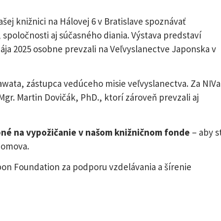
ej knižnici na Hálovej 6 v Bratislave spoznávať
, spoločnosti aj súčasného diania. Výstava predstaví
mája 2025 osobne prevzali na Veľvyslanectve Japonska v
wata, zástupca vedúceho misie veľvyslanectva. Za NIV
Mgr. Martin Dovičák, PhD., ktorí zároveň prevzali aj
pné na vypožičanie v našom knižničnom fonde
– aby s
 domova.
on Foundation za podporu vzdelávania a šírenie