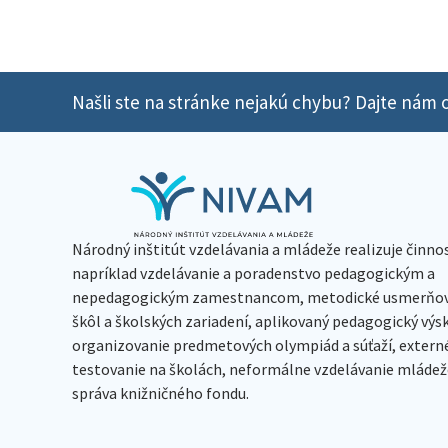
Našli ste na stránke nejakú chybu? Dajte nám o
Národný inštitút vzdelávania a mládeže realizuje činno
napríklad vzdelávanie a poradenstvo pedagogickým a
nepedagogickým zamestnancom, metodické usmerňov
škôl a školských zariadení, aplikovaný pedagogický vý
organizovanie predmetových olympiád a súťaží, extern
testovanie na školách, neformálne vzdelávanie mládeže
správa knižničného fondu.