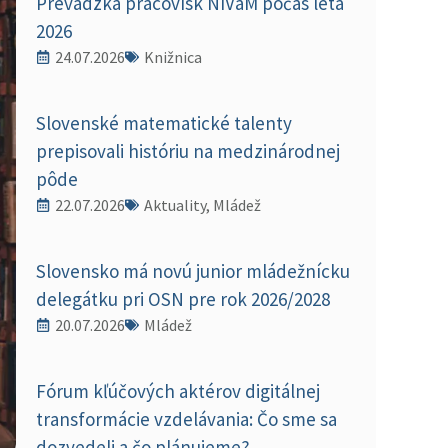
Prevádzka pracovísk NIVaM počas leta
2026
24.07.2026
Knižnica
Slovenské matematické talenty
prepisovali históriu na medzinárodnej
pôde
22.07.2026
Aktuality, Mládež
Slovensko má novú junior mládežnícku
delegátku pri OSN pre rok 2026/2028
20.07.2026
Mládež
Fórum kľúčových aktérov digitálnej
transformácie vzdelávania: Čo sme sa
dozvedeli a čo plánujeme?