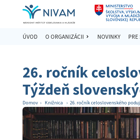
ÚVOD
O ORGANIZÁCII
NOVINKY
PRE
26. ročník celosl
Týždeň slovenský
Domov
›
Knižnica
›
26. ročník celoslovenského poduj