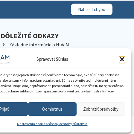
Nahlásiť chybu
DÔLEŽITÉ ODKAZY
Základné informácie o NIVaM
Kontakty
Spravovať Súhlas
Kariéra
Kde nás nájdete
nie tých najlepších skúseností používame technológie, ako sú súbory cookie na
Pracoviská NIVaM
alebo prístup k informáciám o zariadení. Súhlas s týmito technológiami nám
vávať údaje, ako je správanie pri prehliadaní alebo jedinečné ID na tejto stránke.
Dokumenty inštitúcie
o odvolanie súhlasu môže nepriaznivo ovplyvniť určité vlastnosti a funkcie.
Knižnica
Prijať
Odmietnuť
Zobraziť predvoľby
Nastavenia cookies
Zásady ochrany súkromia
ístupnenie informácií
Nastavenia cookies
GDPR