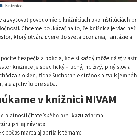
Knižnica
ov a zvyšovať povedomie o knižniciach ako inštitúciách p
očnosti. Chceme poukázať na to, že knižnica je viac než
stor, ktorý otvára dvere do sveta poznania, fantázie a
 o pocite bezpečia a pokoja, kde si každý môže nájsť vlast
tor knižnice je špecifický – tichý, no živý, plný slov a
richádza z okien, tiché šuchotanie stránok a zvuk jemné
 ale aj chvíľu pre seba.
núkame v knižnici NIVAM
e platnosti čitateľského preukazu zdarma.
úru pri jej návrate.
ek počas marca aj apríla k témam: