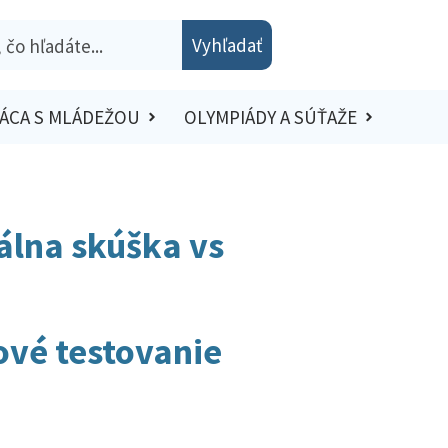
Vyhľadať
ÁCA S MLÁDEŽOU
OLYMPIÁDY A SÚŤAŽE
álna skúška vs
ové testovanie