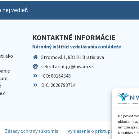
 nej vedieť.
KONTAKTNÉ INFORMÁCIE
Národný inštitút vzdelávania a mládeže
sti ako
Stromová 1, 831 01 Bratislava
sekretariat.gr@nivam.sk
anie
IČO: 00164348
skum,
DIČ: 2020798714
é
 či
Na poskytova
ukladanie a/
umožní spraco
Zásady ochrany súkromia
Vyhlásenie o prístupnosti
Spr
Nesúhlas aleb