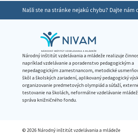
Našli ste na stránke nejakú chybu? Dajte nám o
Národný inštitút vzdelávania a mládeže realizuje činno
napríklad vzdelávanie a poradenstvo pedagogickým a
nepedagogickým zamestnancom, metodické usmerňov
škôl a školských zariadení, aplikovaný pedagogický vý
organizovanie predmetových olympiád a súťaží, extern
testovanie na školách, neformálne vzdelávanie mládeže
správa knižničného fondu.
© 2026 Národný inštitút vzdelávania a mládeže