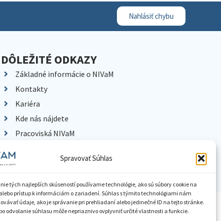
Nahlásiť chybu
DÔLEŽITÉ ODKAZY
Základné informácie o NIVaM
Kontakty
Kariéra
Kde nás nájdete
Pracoviská NIVaM
Dokumenty inštitúcie
Spravovať Súhlas
Knižnica
nie tých najlepších skúseností používame technológie, ako sú súbory cookie na
alebo prístup k informáciám o zariadení. Súhlas s týmito technológiami nám
vávať údaje, ako je správanie pri prehliadaní alebo jedinečné ID na tejto stránke.
ístupnenie informácií
Nastavenia cookies
GDPR
o odvolanie súhlasu môže nepriaznivo ovplyvniť určité vlastnosti a funkcie.