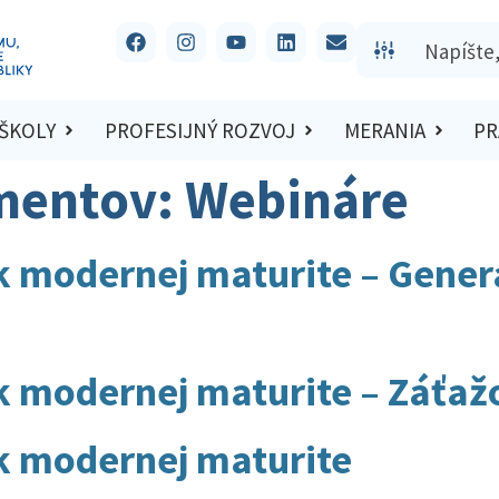
 ŠKOLY
PROFESIJNÝ ROZVOJ
MERANIA
PR
mentov:
Webináre
k modernej maturite – Gener
k modernej maturite – Záťaž
 k modernej maturite