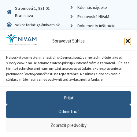
Kde nás nájdete
Stromová 1, 831 01
Bratislava
Pracoviská NIVaM
sekretariat.gr@nivam.sk
Dokumenty inštitúcie
IČO: 00164348
Knižnica
Spravovať Súhlas
DIČ: 2020798714
Na poskytovanie tých najlepších skúseností používame technológie, ako sú
súbory cookie na ukladanie a/alebo prístup k informáciám o zariadení. Súhlas s
týmito technológiami nám umožní spracovávať údaje, ako je správanie pri
prehliadaní alebo jedinečné ID na tejto stránke. Nesúhlas alebo odvolanie
Zásady ochrany súkromia
súhlasu môže nepriaznivo ovplyvniť určité vlastnosti a funkcie.
Vyhlásenie o prístupnosti
Prijať
Sprístupnenie informácií
Odmietnuť
Nastavenia cookies
Zobraziť predvoľby
GDPR