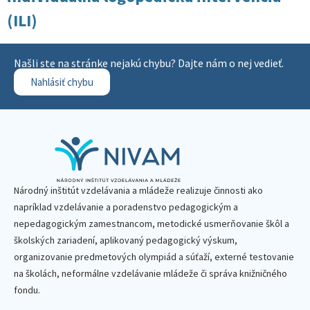
(ILI)
Našli ste na stránke nejakú chybu? Dajte nám o nej vedieť.
Nahlásiť chybu
Národný inštitút vzdelávania a mládeže realizuje činnosti ako
napríklad vzdelávanie a poradenstvo pedagogickým a
nepedagogickým zamestnancom, metodické usmerňovanie škôl a
školských zariadení, aplikovaný pedagogický výskum,
organizovanie predmetových olympiád a súťaží, externé testovanie
na školách, neformálne vzdelávanie mládeže či správa knižničného
fondu.