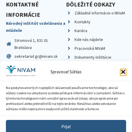
KONTAKTNÉ
DÔLEŽITÉ ODKAZY
Základné informácie o NIVaM
INFORMÁCIE
Kontakty
Národný inštitút vzdelávania a
mládeže
Kariéra
Kde nás nájdete
Stromová 1, 831 01
Bratislava
Pracoviská NIVaM
sekretariat.gr@nivam.sk
Dokumenty inštitúcie
IČO: 00164348
Knižnica
Spravovať Súhlas
DIČ: 2020798714
Na poskytovanie tých najlepších skúseností používame technológie, ako sú
súbory cookie na ukladanie a/alebo prístup k informáciám o zariadení. Súhlas s
týmito technológiami nám umožní spracovávať údaje, ako je správanie pri
prehliadaní alebo jedinečné ID na tejto stránke. Nesúhlas alebo odvolanie
Zásady ochrany súkromia
súhlasu môže nepriaznivo ovplyvniť určité vlastnosti a funkcie.
Vyhlásenie o prístupnosti
Prijať
Sprístupnenie informácií