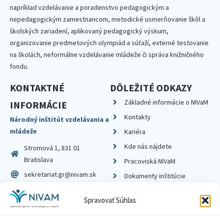
napríklad vzdelávanie a poradenstvo pedagogickým a
nepedagogickým zamestnancom, metodické usmerňovanie škôl a
školských zariadení, aplikovaný pedagogický výskum,
organizovanie predmetových olympiád a súťaží, externé testovanie
na školách, neformálne vzdelávanie mládeže či správa knižničného
fondu.
KONTAKTNÉ
DÔLEŽITÉ ODKAZY
Základné informácie o NIVaM
INFORMÁCIE
Kontakty
Národný inštitút vzdelávania a
mládeže
Kariéra
Kde nás nájdete
Stromová 1, 831 01
Bratislava
Pracoviská NIVaM
sekretariat.gr@nivam.sk
Dokumenty inštitúcie
IČO: 00164348
Knižnica
Spravovať Súhlas
DIČ: 2020798714