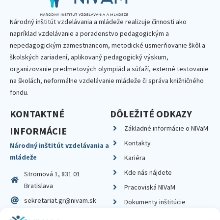
Národný inštitút vzdelávania a mládeže realizuje činnosti ako
napríklad vzdelávanie a poradenstvo pedagogickým a
nepedagogickým zamestnancom, metodické usmerňovanie škôl a
školských zariadení, aplikovaný pedagogický výskum,
organizovanie predmetových olympiád a súťaží, externé testovanie
na školách, neformálne vzdelávanie mládeže či správa knižničného
fondu.
KONTAKTNÉ
DÔLEŽITÉ ODKAZY
Základné informácie o NIVaM
INFORMÁCIE
Kontakty
Národný inštitút vzdelávania a
mládeže
Kariéra
Kde nás nájdete
Stromová 1, 831 01
Bratislava
Pracoviská NIVaM
sekretariat.gr@nivam.sk
Dokumenty inštitúcie
IČO: 00164348
Knižnica