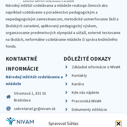
Národný inštitút vzdelávania a mládeže realizuje činnosti ako
napríklad vzdelávanie a poradenstvo pedagogickým a
nepedagogickým zamestnancom, metodické usmerňovanie škôl a
školských zariadení, aplikovaný pedagogický výskum,
organizovanie predmetových olympiád a súťaží, externé testovanie
na školách, neformálne vzdelávanie mládeže či správa knižničného
fondu.
KONTAKTNÉ
DÔLEŽITÉ ODKAZY
Základné informácie o NIVaM
INFORMÁCIE
Kontakty
Národný inštitút vzdelávania a
mládeže
Kariéra
Kde nás nájdete
Stromová 1, 831 01
Bratislava
Pracoviská NIVaM
sekretariat.gr@nivam.sk
Dokumenty inštitúcie
IČO: 00164348
Knižnica
Spravovať Súhlas
DIČ: 2020798714