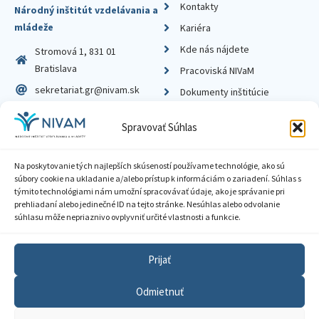
Kontakty
Národný inštitút vzdelávania a
mládeže
Kariéra
Kde nás nájdete
Stromová 1, 831 01
Bratislava
Pracoviská NIVaM
sekretariat.gr@nivam.sk
Dokumenty inštitúcie
IČO: 00164348
Knižnica
Spravovať Súhlas
DIČ: 2020798714
Na poskytovanie tých najlepších skúseností používame technológie, ako sú
súbory cookie na ukladanie a/alebo prístup k informáciám o zariadení. Súhlas s
týmito technológiami nám umožní spracovávať údaje, ako je správanie pri
prehliadaní alebo jedinečné ID na tejto stránke. Nesúhlas alebo odvolanie
Zásady ochrany súkromia
súhlasu môže nepriaznivo ovplyvniť určité vlastnosti a funkcie.
Vyhlásenie o prístupnosti
Prijať
Sprístupnenie informácií
Odmietnuť
Nastavenia cookies