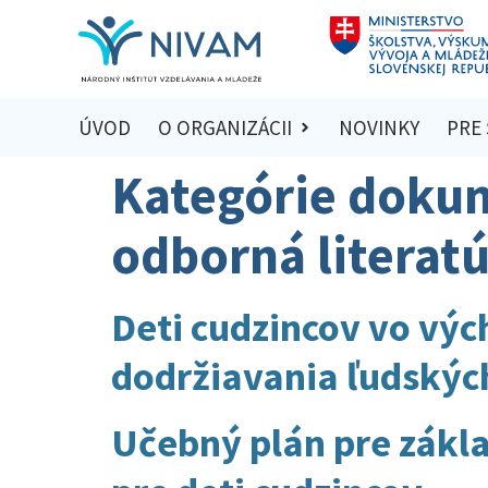
ÚVOD
O ORGANIZÁCII
NOVINKY
PRE
Kategórie doku
odborná literat
Deti cudzincov vo vý
dodržiavania ľudských
Učebný plán pre zákla