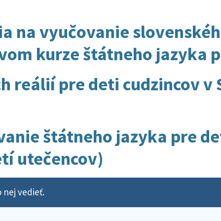
a na vyučovanie slovenskéh
vom kurze štátneho jazyka p
 reálií pre deti cudzincov v 
anie štátneho jazyka pre det
tí utečencov)
 nej vedieť.