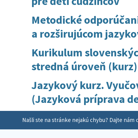
pre deti cudzincov
Metodické odporúčani
a rozširujúcom jazyko
Kurikulum slovenských
stredná úroveň (kurz)
Jazykový kurz. Vyučov
(Jazyková príprava de
Našli ste na stránke nejakú chybu? Dajte nám o