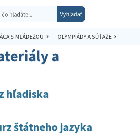
Vyhľadať
ÁCA S MLÁDEŽOU
OLYMPIÁDY A SÚŤAŽE
teriály a
z hľadiska
urz štátneho jazyka