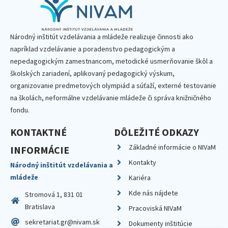
Národný inštitút vzdelávania a mládeže realizuje činnosti ako
napríklad vzdelávanie a poradenstvo pedagogickým a
nepedagogickým zamestnancom, metodické usmerňovanie škôl a
školských zariadení, aplikovaný pedagogický výskum,
organizovanie predmetových olympiád a súťaží, externé testovanie
na školách, neformálne vzdelávanie mládeže či správa knižničného
fondu.
KONTAKTNÉ
DÔLEŽITÉ ODKAZY
Základné informácie o NIVaM
INFORMÁCIE
Kontakty
Národný inštitút vzdelávania a
mládeže
Kariéra
Kde nás nájdete
Stromová 1, 831 01
Bratislava
Pracoviská NIVaM
sekretariat.gr@nivam.sk
Dokumenty inštitúcie