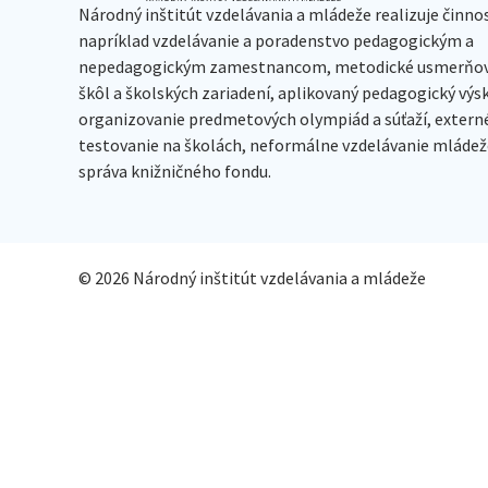
Národný inštitút vzdelávania a mládeže realizuje činno
napríklad vzdelávanie a poradenstvo pedagogickým a
nepedagogickým zamestnancom, metodické usmerňov
škôl a školských zariadení, aplikovaný pedagogický vý
organizovanie predmetových olympiád a súťaží, extern
testovanie na školách, neformálne vzdelávanie mládeže
správa knižničného fondu.
© 2026 Národný inštitút vzdelávania a mládeže