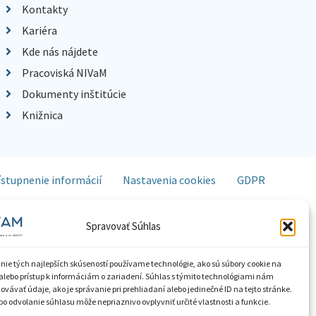
Kontakty
Kariéra
Kde nás nájdete
Pracoviská NIVaM
Dokumenty inštitúcie
Knižnica
ístupnenie informácií
Nastavenia cookies
GDPR
Spravovať Súhlas
nie tých najlepších skúseností používame technológie, ako sú súbory cookie na
alebo prístup k informáciám o zariadení. Súhlas s týmito technológiami nám
vávať údaje, ako je správanie pri prehliadaní alebo jedinečné ID na tejto stránke.
o odvolanie súhlasu môže nepriaznivo ovplyvniť určité vlastnosti a funkcie.