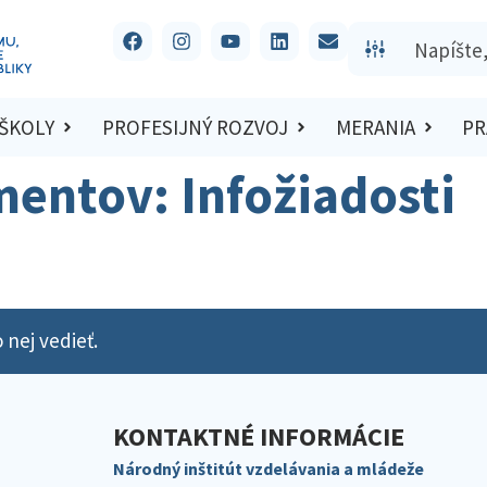
 ŠKOLY
PROFESIJNÝ ROZVOJ
MERANIA
PR
mentov:
Infožiadosti
 nej vedieť.
KONTAKTNÉ INFORMÁCIE
Národný inštitút vzdelávania a mládeže