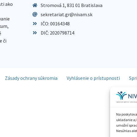
sti ako
Stromová 1, 831 01 Bratislava
sekretariat.gr@nivam.sk
anie
IČO: 00164348
skum,
DIČ: 2020798714
é
 či
Zásady ochrany súkromia
Vyhlásenie o prístupnosti
Spr
Na poskytova
ukladanie a/
umožní spraco
Nesúhlas aleb