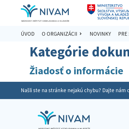
ÚVOD
O ORGANIZÁCII
NOVINKY
PRE
Kategórie doku
Žiadosť o informácie
Našli ste na stránke nejakú chybu? Dajte nám o