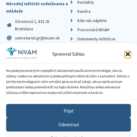
Kontakty
Národný inštitút vzdelávania a
mládeže
Kariéra
Kde nás nájdete
Stromová 1, 831 01
Bratislava
Pracoviská NIVaM
sekretariat.gr@nivam.sk
Dokumenty inštitúcie
IČO: 00164348
Knižnica
Spravovať Súhlas
DIČ: 2020798714
Na poskytovanie tých najlepších skúseností používame technológie, ako sú
súbory cookie na ukladanie a/alebo prístup k informáciám o zariadení. Súhlas s
týmito technológiami nám umožní spracovávať údaje, ako je správanie pri
prehliadaní alebo jedinečné ID na tejto stránke. Nesúhlas alebo odvolanie
Zásady ochrany súkromia
súhlasu môže nepriaznivo ovplyvniť určité vlastnosti a funkcie.
Vyhlásenie o prístupnosti
Prijať
Sprístupnenie informácií
Odmietnuť
Nastavenia cookies