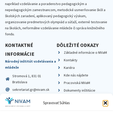
napríklad vzdelávanie a poradenstvo pedagogickým a
nepedagogickým zamestnancom, metodické usmerňovanie škôl a
školských zariadení, aplikovaný pedagogický výskum,
organizovanie predmetových olympiád a súťaží, externé testovanie
na školách, neformálne vzdelávanie mládeže či správa knižničného
fondu.
KONTAKTNÉ
DÔLEŽITÉ ODKAZY
Základné informácie o NIVaM
INFORMÁCIE
Kontakty
Národný inštitút vzdelávania a
mládeže
Kariéra
Kde nás nájdete
Stromová 1, 831 01
Bratislava
Pracoviská NIVaM
sekretariat.gr@nivam.sk
Dokumenty inštitúcie
IČO: 00164348
Knižnica
Spravovať Súhlas
DIČ: 2020798714