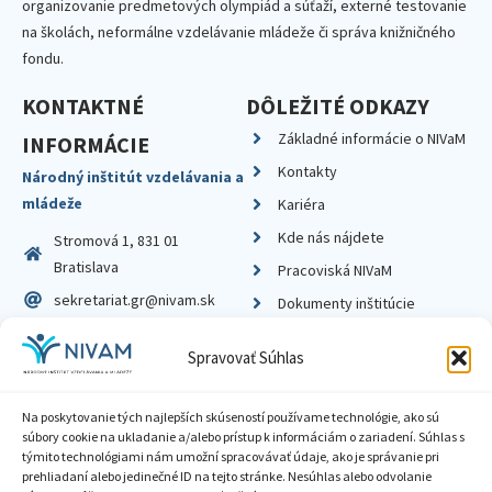
organizovanie predmetových olympiád a súťaží, externé testovanie
na školách, neformálne vzdelávanie mládeže či správa knižničného
fondu.
KONTAKTNÉ
DÔLEŽITÉ ODKAZY
Základné informácie o NIVaM
INFORMÁCIE
Kontakty
Národný inštitút vzdelávania a
mládeže
Kariéra
Kde nás nájdete
Stromová 1, 831 01
Bratislava
Pracoviská NIVaM
sekretariat.gr@nivam.sk
Dokumenty inštitúcie
IČO: 00164348
Knižnica
Spravovať Súhlas
DIČ: 2020798714
Na poskytovanie tých najlepších skúseností používame technológie, ako sú
súbory cookie na ukladanie a/alebo prístup k informáciám o zariadení. Súhlas s
týmito technológiami nám umožní spracovávať údaje, ako je správanie pri
prehliadaní alebo jedinečné ID na tejto stránke. Nesúhlas alebo odvolanie
Zásady ochrany súkromia