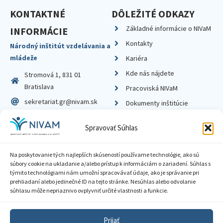
KONTAKTNÉ
DÔLEŽITÉ ODKAZY
Základné informácie o NIVaM
INFORMÁCIE
Kontakty
Národný inštitút vzdelávania a
mládeže
Kariéra
Kde nás nájdete
Stromová 1, 831 01
Bratislava
Pracoviská NIVaM
sekretariat.gr@nivam.sk
Dokumenty inštitúcie
IČO: 00164348
Knižnica
Spravovať Súhlas
DIČ: 2020798714
Na poskytovanie tých najlepších skúseností používame technológie, ako sú
súbory cookie na ukladanie a/alebo prístup k informáciám o zariadení. Súhlas s
týmito technológiami nám umožní spracovávať údaje, ako je správanie pri
prehliadaní alebo jedinečné ID na tejto stránke. Nesúhlas alebo odvolanie
Zásady ochrany súkromia
súhlasu môže nepriaznivo ovplyvniť určité vlastnosti a funkcie.
Vyhlásenie o prístupnosti
Prijať