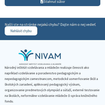
Stiahnuť súbor
Našli ste na stránke nejakú chybu? Dajte nám o nej vedieť.
Nahlásiť chybu
Národný inštitút vzdelávania a mládeže realizuje činnosti ako
napríklad vzdelávanie a poradenstvo pedagogickým a
nepedagogickým zamestnancom, metodické usmerňovanie škôl a
školských zariadení, aplikovaný pedagogický výskum,
organizovanie predmetových olympiád a súťaží, externé testovanie
na školách, neformálne vzdelávanie mládeže či správa knižničného
fondu.