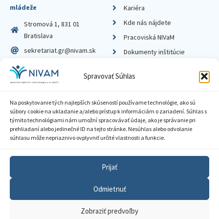
mládeže
Kariéra
Kde nás nájdete
Stromová 1, 831 01
Bratislava
Pracoviská NIVaM
sekretariat.gr@nivam.sk
Dokumenty inštitúcie
IČO: 00164348
Knižnica
Spravovať Súhlas
DIČ: 2020798714
Na poskytovanie tých najlepších skúseností používame technológie, ako sú
súbory cookie na ukladanie a/alebo prístup k informáciám o zariadení. Súhlas s
týmito technológiami nám umožní spracovávať údaje, ako je správanie pri
prehliadaní alebo jedinečné ID na tejto stránke. Nesúhlas alebo odvolanie
Zásady ochrany súkromia
súhlasu môže nepriaznivo ovplyvniť určité vlastnosti a funkcie.
Vyhlásenie o prístupnosti
Prijať
Sprístupnenie informácií
Odmietnuť
Nastavenia cookies
Zobraziť predvoľby
GDPR