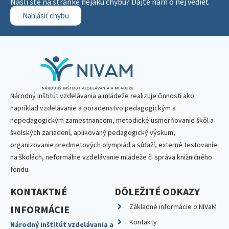
Našli ste na stránke nejakú chybu? Dajte nám o nej vedieť.
Nahlásiť chybu
Národný inštitút vzdelávania a mládeže realizuje činnosti ako
napríklad vzdelávanie a poradenstvo pedagogickým a
nepedagogickým zamestnancom, metodické usmerňovanie škôl a
školských zariadení, aplikovaný pedagogický výskum,
organizovanie predmetových olympiád a súťaží, externé testovanie
na školách, neformálne vzdelávanie mládeže či správa knižničného
fondu.
KONTAKTNÉ
DÔLEŽITÉ ODKAZY
Základné informácie o NIVaM
INFORMÁCIE
Kontakty
Národný inštitút vzdelávania a