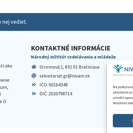
 nej vedieť.
KONTAKTNÉ INFORMÁCIE
Národný inštitút vzdelávania a mládeže
sti ako
Stromová 1, 831 01 Bratislava
sekretariat.gr@nivam.sk
anie
IČO: 00164348
skum,
Na poskytova
ukladanie a/
DIČ: 2020798714
é
umožní spraco
 či
Nesúhlas aleb