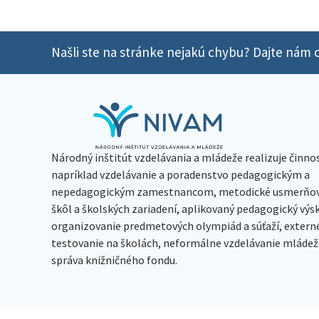
Našli ste na stránke nejakú chybu? Dajte nám o
Národný inštitút vzdelávania a mládeže realizuje činno
napríklad vzdelávanie a poradenstvo pedagogickým a
nepedagogickým zamestnancom, metodické usmerňov
škôl a školských zariadení, aplikovaný pedagogický vý
organizovanie predmetových olympiád a súťaží, extern
testovanie na školách, neformálne vzdelávanie mládeže
správa knižničného fondu.