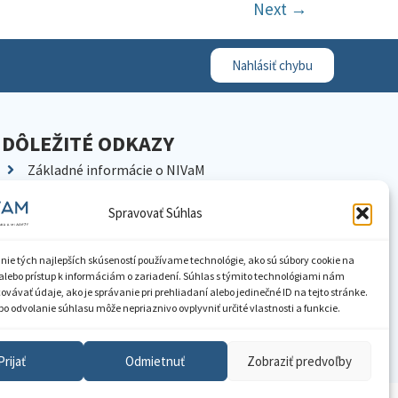
Next
→
Nahlásiť chybu
DÔLEŽITÉ ODKAZY
Základné informácie o NIVaM
Kontakty
Spravovať Súhlas
Kariéra
Kde nás nájdete
nie tých najlepších skúseností používame technológie, ako sú súbory cookie na
Pracoviská NIVaM
alebo prístup k informáciám o zariadení. Súhlas s týmito technológiami nám
vávať údaje, ako je správanie pri prehliadaní alebo jedinečné ID na tejto stránke.
Dokumenty inštitúcie
o odvolanie súhlasu môže nepriaznivo ovplyvniť určité vlastnosti a funkcie.
Knižnica
Prijať
Odmietnuť
Zobraziť predvoľby