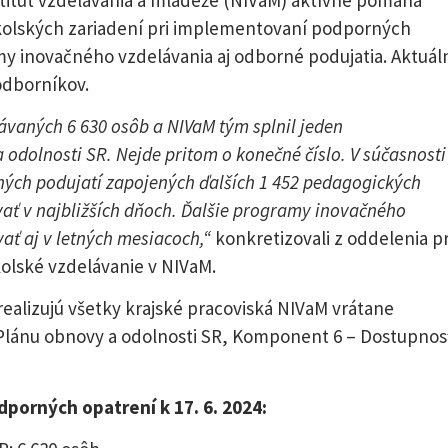
kolských zariadení pri implementovaní podporných
my inovačného vzdelávania aj odborné podujatia. Aktuál
odborníkov.
elávaných 6 630 osôb a NIVaM tým splnil jeden
odolnosti SR. Nejde pritom o konečné číslo. V súčasnosti
ých podujatí zapojených ďalších 1 452 pedagogických
vať v najbližších dňoch. Ďalšie programy inovačného
ť aj v letných mesiacoch,“
konkretizovali z oddelenia p
kolské vzdelávanie v NIVaM.
 realizujú všetky krajské pracoviská NIVaM vrátane
 Plánu obnovy a odolnosti SR, Komponent 6 – Dostupnos
porných opatrení k 17. 6. 2024: