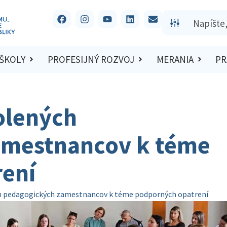
 ŠKOLY
PROFESIJNÝ ROZVOJ
MERANIA
PR
olených
amestnancov k téme
ení
ch pedagogických zamestnancov k téme podporných opatrení