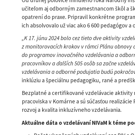
učiteľom aj odborným zamestnancom škôl a š
opatrení do praxe. Pripravil konkrétne progra
ich absolvovalo už viac ako 6 600 pedagógov a 
„K 17. júnu 2024 bolo cez tieto dve aktivity vzd
z monitorovacích krokov v rámci Plánu obnovy a 
do programov inovačného vzdelávania a odborn
pracovníkov a ďalších 505 osôb sa začne vzdelá
vzdelávania a odborné podujatia budú pokračova
inklúziu a špeciálnu pedagogiku, rané a predš
Bezplatné a certifikované vzdelávacie aktivity
pracoviska v Komárne a sú súčasťou realizácie
rozvoj a kvalita inkluzívneho vzdelávania.
Aktuálne dáta o vzdelávaní NIVaM k téme pod