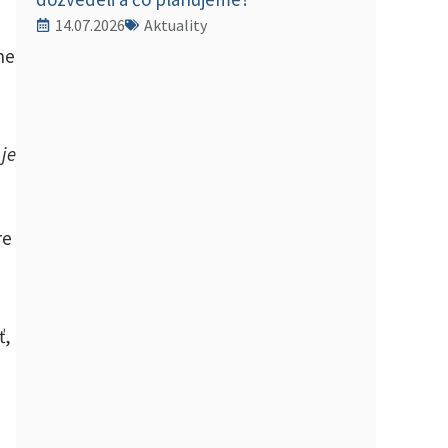
14.07.2026
Aktuality
ne
 je
re
ť,