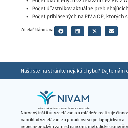
Počet ukončených vzdelávaní cez PIV a OP
Počet účastníkov aktuálne prebiehajúcich 
Počet prihlásených na PIV a OP, ktorých s
Zdieľať článok na:
Našli ste na stránke nejakú chybu? Dajte nám o
Národný inštitút vzdelávania a mládeže realizuje činno
napríklad vzdelávanie a poradenstvo pedagogickým a
nepedagogickým zamestnancom, metodické usmerňov