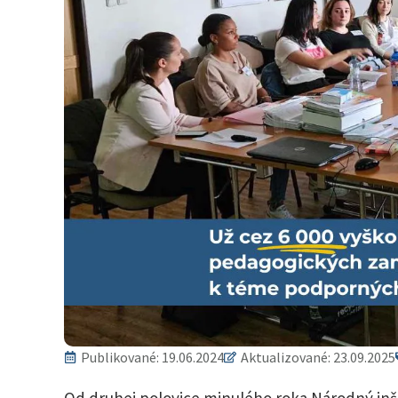
Publikované:
19.06.2024
Aktualizované: 23.09.2025
Od druhej polovice minulého roka Národný inš