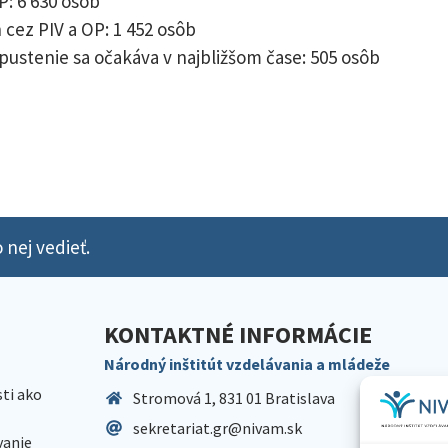
: 6 630 osôb
cez PIV a OP: 1 452 osôb
pustenie sa očakáva v najbližšom čase: 505 osôb
 nej vedieť.
KONTAKTNÉ INFORMÁCIE
Národný inštitút vzdelávania a mládeže
sti ako
Stromová 1, 831 01 Bratislava
sekretariat.gr@nivam.sk
anie