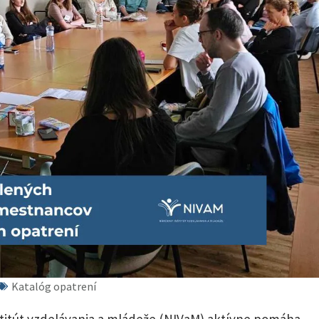
Katalóg opatrení
titút vzdelávania a mládeže (NIVaM) aktívne pomáha