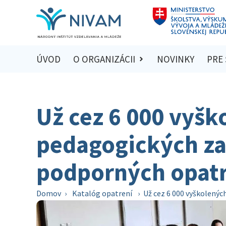
ÚVOD
O ORGANIZÁCII
NOVINKY
PRE
Už cez 6 000 vyšk
pedagogických z
podporných opatr
Domov
›
Katalóg opatrení
›
Už cez 6 000 vyškolený