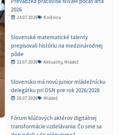
Prevádzka pracovísk NIVaM počas leta
2026
24.07.2026
Knižnica
Slovenské matematické talenty
prepisovali históriu na medzinárodnej
pôde
22.07.2026
Aktuality, Mládež
Slovensko má novú junior mládežnícku
delegátku pri OSN pre rok 2026/2028
20.07.2026
Mládež
Fórum kľúčových aktérov digitálnej
transformácie vzdelávania: Čo sme sa
dozvedeli a čo plánujeme?