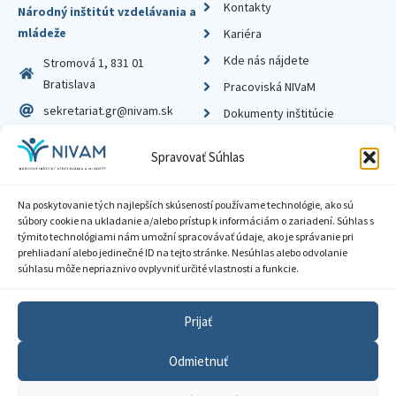
Kontakty
Národný inštitút vzdelávania a
mládeže
Kariéra
Kde nás nájdete
Stromová 1, 831 01
Bratislava
Pracoviská NIVaM
sekretariat.gr@nivam.sk
Dokumenty inštitúcie
IČO: 00164348
Knižnica
Spravovať Súhlas
DIČ: 2020798714
Na poskytovanie tých najlepších skúseností používame technológie, ako sú
súbory cookie na ukladanie a/alebo prístup k informáciám o zariadení. Súhlas s
týmito technológiami nám umožní spracovávať údaje, ako je správanie pri
prehliadaní alebo jedinečné ID na tejto stránke. Nesúhlas alebo odvolanie
Zásady ochrany súkromia
súhlasu môže nepriaznivo ovplyvniť určité vlastnosti a funkcie.
Vyhlásenie o prístupnosti
Prijať
Sprístupnenie informácií
Odmietnuť
Nastavenia cookies