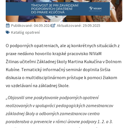
Publikované:
04.09.2024
Aktualizované: 29.09.2025
Katalóg opatrení
O podporných opatreniach, ale aj konkrétnych situáciách z
praxe nedávno hovorilo krajské pracovisko NIVaM
Žilinas učiteľmi Základnej školy Martina Kukučína v Dolnom
Kubíne. Tematický informačný seminár doplnila širšia
diskusia o multidisciplinárnom prístupe k pomoci žiakom
vo vzdelávaní na základnej škole.
„Objasnili sme poskytovanie podporných opatrení
realizovaných v spolupráci pedagogických zamestnancov
základnej školy a odborných zamestnancov centra
poradenstva a prevencie v rámci úrovne podpory 1. 2. a 3.