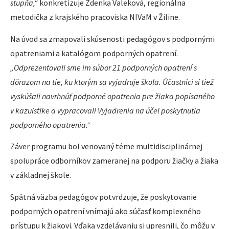
stupňa,“
konkretizuje Zdenka Valeková, regionálna
metodička z krajského pracoviska NIVaM v Žiline.
Na úvod sa zmapovali skúsenosti pedagógov s podpornými
opatreniami a katalógom podporných opatrení.
„Odprezentovali sme im súbor 21 podporných opatrení s
dôrazom na tie, ku ktorým sa vyjadruje škola. Účastníci si tiež
vyskúšali navrhnúť podporné opatrenia pre žiaka popísaného
v kazuistike a vypracovali Vyjadrenia na účel poskytnutia
podporného opatrenia.“
Záver programu bol venovaný téme multidisciplinárnej
spolupráce odborníkov zameranej na podporu žiačky a žiaka
v základnej škole.
Spätná väzba pedagógov potvrdzuje, že poskytovanie
podporných opatrení vnímajú ako súčasť komplexného
prístupu k žiakovi. Vďaka vzdelávaniu si upresnili, čo môžu v