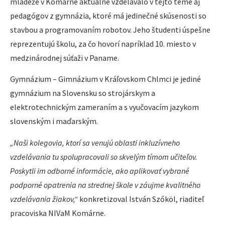
mládeže v Komárne aktuálne vzdelávalo v tejto téme aj
pedagógov z gymnázia, ktoré má jedinečné skúsenosti so
stavbou a programovaním robotov. Jeho študenti úspešne
reprezentujú školu, za čo hovorí napríklad 10. miesto v
medzinárodnej súťaži v Paname.
Gymnázium – Gimnázium v Kráľovskom Chlmci je jediné
gymnázium na Slovensku so strojárskym a
elektrotechnickým zameraním a s vyučovacím jazykom
slovenským i maďarským.
„Naši kolegovia, ktorí sa venujú oblasti inkluzívneho
vzdelávania tu spolupracovali so skvelým tímom učiteľov.
Poskytli im odborné informácie, ako aplikovať vybrané
podporné opatrenia na strednej škole v záujme kvalitného
vzdelávania žiakov,“
konkretizoval István Szőköl, riaditeľ
pracoviska NIVaM Komárne.