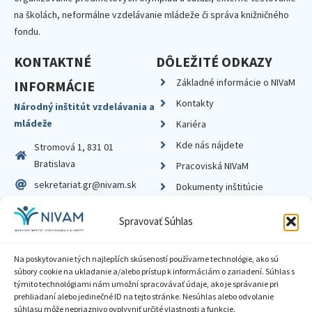
na školách, neformálne vzdelávanie mládeže či správa knižničného
fondu.
KONTAKTNÉ
DÔLEŽITÉ ODKAZY
Základné informácie o NIVaM
INFORMÁCIE
Kontakty
Národný inštitút vzdelávania a
mládeže
Kariéra
Kde nás nájdete
Stromová 1, 831 01
Bratislava
Pracoviská NIVaM
sekretariat.gr@nivam.sk
Dokumenty inštitúcie
IČO: 00164348
Knižnica
Spravovať Súhlas
DIČ: 2020798714
Na poskytovanie tých najlepších skúseností používame technológie, ako sú
súbory cookie na ukladanie a/alebo prístup k informáciám o zariadení. Súhlas s
týmito technológiami nám umožní spracovávať údaje, ako je správanie pri
prehliadaní alebo jedinečné ID na tejto stránke. Nesúhlas alebo odvolanie
Zásady ochrany súkromia
súhlasu môže nepriaznivo ovplyvniť určité vlastnosti a funkcie.