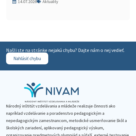
14.07.2026
Aktuality
Našli ste na stránke nejakú chybu? Dajte nám o nej vedieť.
Nahlásiť chybu
Národný inštitút vzdelávania a mládeže realizuje činnosti ako
napríklad vzdelávanie a poradenstvo pedagogickým a
nepedagogickým zamestnancom, metodické usmerňovanie škôl a
školských zariadení, aplikovaný pedagogický výskum,
organizovanie predmetových olympiád a súťaží, externé testovanie