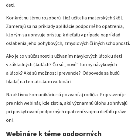
detí.
Konkrétnu tému rozoberú tiež učitelia materských škôl.
Zamerajú sa na príklady aplikácie podporného opatrenia,
ktorým sa upravuje prístup k dieťaťu v prípade napríklad
oslabenia jeho pohybových, zmyslových či iných schopností.
Ako je to v súčasnosti s užívaním návykových látok u detí
v základných školách? Čo sú „nové“ formy návykových
a látok? Aké sú možnosti prevencie? Odpovede sa budú
hľadať na tematickom webinári.
Na aktívnu komunikáciu sú pozvaní aj rodičia. Pripravení je
pre nich webinár, kde zistia, akú významnú úlohu zohrávajú
pri poskytovaní podporných opatrení svojmu dieťaťu práve
oni.
Webináre k téme podporných