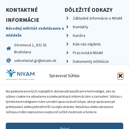
KONTAKTNÉ
DÔLEŽITÉ ODKAZY
Základné informácie o NIVaM
INFORMÁCIE
Kontakty
Národný inštitút vzdelávania a
mládeže
Kariéra
Kde nás nájdete
Stromová 1, 831 01
Bratislava
Pracoviská NIVaM
sekretariat.gr@nivam.sk
Dokumenty inštitúcie
IČO: 00164348
Knižnica
Spravovať Súhlas
DIČ: 2020798714
Na poskytovanie tých najlepších skúseností používame technológie, ako sú
súbory cookie na ukladanie a/alebo prístup k informáciám o zariadení. Súhlas s
týmito technológiami nám umožní spracovávať údaje, ako je správanie pri
prehliadaní alebo jedinečné ID na tejto stránke. Nesúhlas alebo odvolanie
Zásady ochrany súkromia
súhlasu môže nepriaznivo ovplyvniť určité vlastnosti a funkcie.
Vyhlásenie o prístupnosti