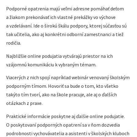
Podporné opatrenia majú veľmi adresne pomáhať deťom
a žiakom prekonávať ich vlastné prekážky vo výchove
a vzdelávaní. Ide o širokú škálu podpory, ktorej súčasťou sú
tak učitelia, ako aj konkrétni odborní zamestnanci a tiež
rodičia.
Najbližšie online podujatia vytvárajú priestor na ich
vzájomnú komunikáciu k vybraným témam.
Viacerých z nich spojí napríklad webinár venovaný školským
podporným tímom. Hovoriť sa bude o tom, kto všetko
takýto tím tvorí, ako na škole pracuje, ale aj o ďalších
otázkach z praxe.
Praktické informácie poskytne aj ďalšie online podujatie.
O poskytovaní podporných opatrení sa v ňom dozvedia
podrobnosti vychovávatelia a asistenti v školských kluboch