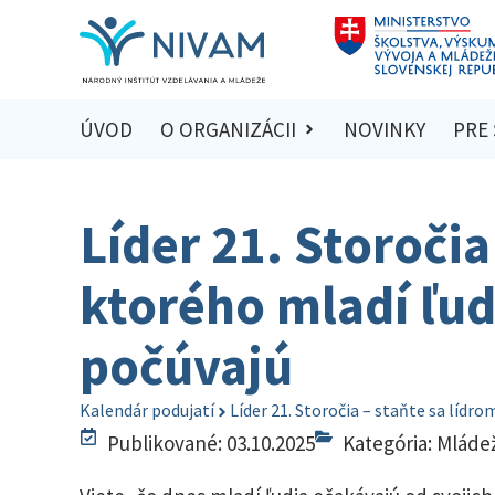
ÚVOD
O ORGANIZÁCII
NOVINKY
PRE
Líder 21. Storočia
ktorého mladí ľud
počúvajú
Kalendár podujatí
Líder 21. Storočia – staňte sa lídr
Publikované: 03.10.2025
Kategória:
Mláde