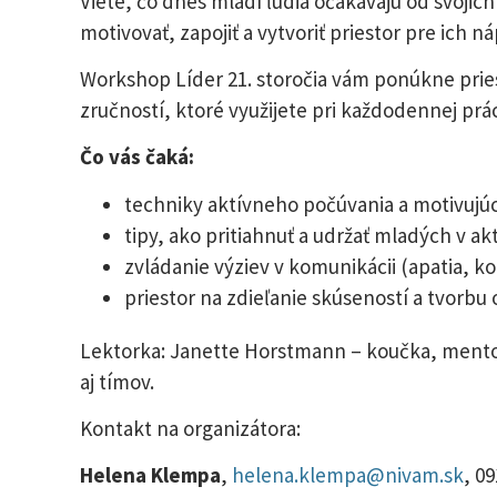
Viete, čo dnes mladí ľudia očakávajú od svojich
motivovať, zapojiť a vytvoriť priestor pre ich 
Workshop Líder 21. storočia vám ponúkne prie
zručností, ktoré využijete pri každodennej prá
Čo vás čaká:
techniky aktívneho počúvania a motivujúc
tipy, ako pritiahnuť a udržať mladých v akt
zvládanie výziev v komunikácii (apatia, ko
priestor na zdieľanie skúseností a tvor
Lektorka: Janette Horstmann – koučka, mentor
aj tímov.
Kontakt na organizátora:
Helena Klempa
,
helena.klempa@nivam.sk
, 0