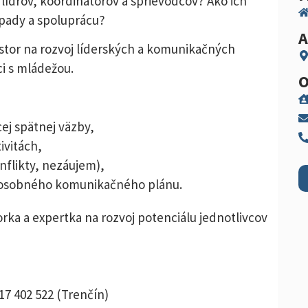
 lídrov, koordinátorov a sprievodcov? Ako ich
nápady a spoluprácu?
A
stor na rozvoj líderských a komunikačných
ci s mládežou.
O
ej spätnej väzby,
ivitách,
nflikty, nezáujem),
bu osobného komunikačného plánu.
ka a expertka na rozvoj potenciálu jednotlivcov
917 402 522 (Trenčín)