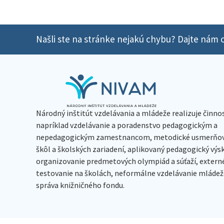
Našli ste na stránke nejakú chybu? Dajte nám o
Národný inštitút vzdelávania a mládeže realizuje činno
napríklad vzdelávanie a poradenstvo pedagogickým a
nepedagogickým zamestnancom, metodické usmerňov
škôl a školských zariadení, aplikovaný pedagogický vý
organizovanie predmetových olympiád a súťaží, extern
testovanie na školách, neformálne vzdelávanie mládeže
správa knižničného fondu.