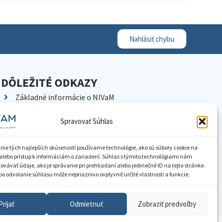
Nahlásiť chybu
DÔLEŽITÉ ODKAZY
Základné informácie o NIVaM
Kontakty
Spravovať Súhlas
Kariéra
Kde nás nájdete
nie tých najlepších skúseností používame technológie, ako sú súbory cookie na
Pracoviská NIVaM
alebo prístup k informáciám o zariadení. Súhlas s týmito technológiami nám
vávať údaje, ako je správanie pri prehliadaní alebo jedinečné ID na tejto stránke.
Dokumenty inštitúcie
o odvolanie súhlasu môže nepriaznivo ovplyvniť určité vlastnosti a funkcie.
Knižnica
Prijať
Odmietnuť
Zobraziť predvoľby