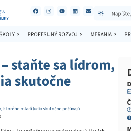
 ŠKOLY
PROFESIJNÝ ROZVOJ
MERANIA
PR
 – staňte sa lídrom,
ia skutočne
D
Č
om, ktorého mladí ľudia skutočne počúvajú
ž
M