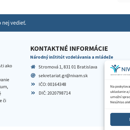
 nej vedieť.
KONTAKTNÉ INFORMÁCIE
Národný inštitút vzdelávania a mládeže
sti ako
Stromová 1, 831 01 Bratislava
sekretariat.gr@nivam.sk
anie
IČO: 00164348
skum,
Na poskytova
ukladanie a/
DIČ: 2020798714
é
umožní spraco
 či
Nesúhlas aleb