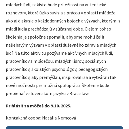
mladých ľudí, takisto bude príležitosť na autentické
rozhovory, ktoré úzko súvisia s prácou v oblasti mládeže,
ako aj diskusie o každodenných bojoch a výzvach, ktorými si
mladí ľudia prechádzajú v súčasnej dobe. Cieľom tohto
školenia je spoločne spomaliť, aby sme mohli čeliť
naliehavým výzvam v oblasti duševného zdravia mladých
ľudí. Na túto aktivitu pozývame aktívnych mladých ľudí,
pracovníkov s mládežou, mladých lídrov, sociálnych
pracovníkov, školských psychológov, pedagogických
pracovníkov, aby premýšľali, inšpirovali sa a vytvárali tak
nové možnosti pre možnú spoluprácu. Školenie bude
prebiehať v slovenskom jazyku v Bratislave.
Prihlásiť sa môžeš do 9.10. 2025.
Kontaktná osoba: Natália Nemcová