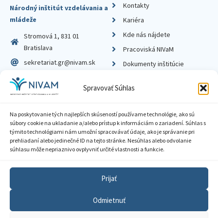
Kontakty
Národný inštitút vzdelávania a
mládeže
Kariéra
Kde nás nájdete
Stromová 1, 831 01
Bratislava
Pracoviská NIVaM
sekretariat.gr@nivam.sk
Dokumenty inštitúcie
IČO: 00164348
Knižnica
Spravovať Súhlas
DIČ: 2020798714
Na poskytovanie tých najlepších skúseností používame technológie, ako sú
súbory cookie na ukladanie a/alebo prístup k informáciám o zariadení. Súhlas s
týmito technológiami nám umožní spracovávať údaje, ako je správanie pri
prehliadaní alebo jedinečné ID na tejto stránke. Nesúhlas alebo odvolanie
Zásady ochrany súkromia
súhlasu môže nepriaznivo ovplyvniť určité vlastnosti a funkcie.
Vyhlásenie o prístupnosti
Prijať
Sprístupnenie informácií
Odmietnuť
Nastavenia cookies