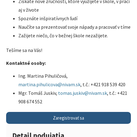
Získate nové zručnosti, ktoré využijete v škole, v práci
aj v živote
Spoznáte inšpiratívnych ľudí
Naučíte sa prezentovať svoje nápady a pracovať v tíme
Zažijete niečo, čo v bežnej škole nezažijete.
Tešíme sa na Vás!
Kontaktné osoby:
Ing. Martina Pihuličová,
martina.pihulicova@nivam.sk
, t.č.: +421 918 539 420
Mgr. Tomáš Juskiv,
tomas.juskiv@nivam.sk
, t.č.: +421
908 674 552
Zaregistrovať sa
Detail podujatia