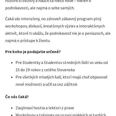
rozšíriť si obzory a naučiť sa niečo nové – nielen o
podnikavosti, ale najmä o sebe samých.
Čaká vás intenzívny, no zároveň zábavný program plný
workshopov, diskusií, kreatívnych výziev a interaktívnych
aktivít, ktoré ti ukážu, že podnikavosť nie je o peniazoch, ale
najmä o prístupe k životu.
Pre koho je podujatie určené?
Pre študentky a študentov stredných škôl vo veku od
15 do 19 rokov z celého Slovenska
Pre všetkých mladých ľudí, ktorí majú chuť objavovať
nové možnosti a učiť sa cez zážitok
Čo vás čaká?
Zaujímaví hostia a lektori z praxe
Workshopy a tréningy na rozvoj mäkkých aj tvrdých