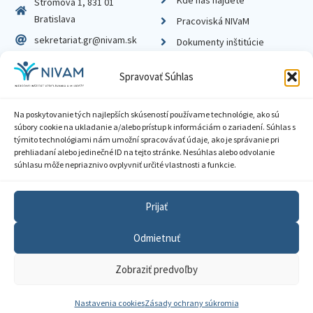
Stromová 1, 831 01
Bratislava
Pracoviská NIVaM
sekretariat.gr@nivam.sk
Dokumenty inštitúcie
IČO: 00164348
Knižnica
Spravovať Súhlas
DIČ: 2020798714
Na poskytovanie tých najlepších skúseností používame technológie, ako sú
súbory cookie na ukladanie a/alebo prístup k informáciám o zariadení. Súhlas s
týmito technológiami nám umožní spracovávať údaje, ako je správanie pri
prehliadaní alebo jedinečné ID na tejto stránke. Nesúhlas alebo odvolanie
Zásady ochrany súkromia
súhlasu môže nepriaznivo ovplyvniť určité vlastnosti a funkcie.
Vyhlásenie o prístupnosti
Prijať
Sprístupnenie informácií
Odmietnuť
Nastavenia cookies
Zobraziť predvoľby
GDPR
© 2026 Národný inštitút vzdelávania a mládeže
Nastavenia cookies
Zásady ochrany súkromia