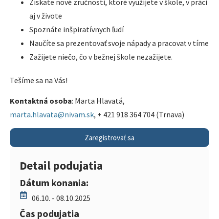
Získate nové zručnosti, ktoré využijete v škole, v práci
aj v živote
Spoznáte inšpiratívnych ľudí
Naučíte sa prezentovať svoje nápady a pracovať v tíme
Zažijete niečo, čo v bežnej škole nezažijete.
Tešíme sa na Vás!
Kontaktná osoba
: Marta Hlavatá,
marta.hlavata@nivam.sk
, + 421 918 364 704 (Trnava)
Zaregistrovať sa
Detail podujatia
Dátum konania:
06.10. - 08.10.2025
Čas podujatia