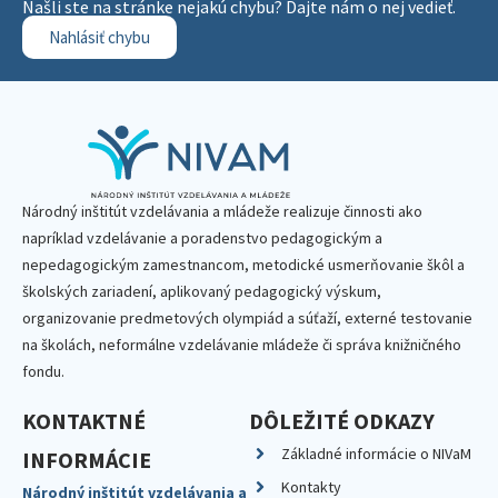
Našli ste na stránke nejakú chybu? Dajte nám o nej vedieť.
Nahlásiť chybu
Národný inštitút vzdelávania a mládeže realizuje činnosti ako
napríklad vzdelávanie a poradenstvo pedagogickým a
nepedagogickým zamestnancom, metodické usmerňovanie škôl a
školských zariadení, aplikovaný pedagogický výskum,
organizovanie predmetových olympiád a súťaží, externé testovanie
na školách, neformálne vzdelávanie mládeže či správa knižničného
fondu.
KONTAKTNÉ
DÔLEŽITÉ ODKAZY
Základné informácie o NIVaM
INFORMÁCIE
Kontakty
Národný inštitút vzdelávania a