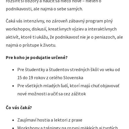
rozšíriť si obzory a naučiť sa niečo nové – nielen o
podnikavosti, ale najmä o sebe samých.
Čaká vás intenzívny, no zároveň zábavný program plný
workshopov, diskusií, kreatívnych výziev a interaktívnych
aktivít, ktoré ti ukážu, že podnikavosť nie je o peniazoch, ale
najmä o prístupe k životu.
Pre koho je podujatie určené?
Pre študentky a študentov stredných škôl vo veku od
15 do 19 rokov z celého Slovenska
Pre všetkých mladých ľudí, ktorí majú chuť objavovať
nové možnosti a učiť sa cez zážitok
Čo vás čaká?
Zaujímaví hostia a lektori z praxe
Workshopy a tréningy na rozvoj mäkkých aj tvrdých