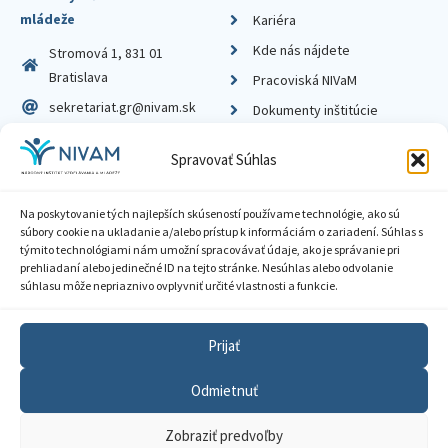
mládeže
Kariéra
Kde nás nájdete
Stromová 1, 831 01
Bratislava
Pracoviská NIVaM
sekretariat.gr@nivam.sk
Dokumenty inštitúcie
IČO: 00164348
Knižnica
Spravovať Súhlas
DIČ: 2020798714
Na poskytovanie tých najlepších skúseností používame technológie, ako sú
súbory cookie na ukladanie a/alebo prístup k informáciám o zariadení. Súhlas s
týmito technológiami nám umožní spracovávať údaje, ako je správanie pri
prehliadaní alebo jedinečné ID na tejto stránke. Nesúhlas alebo odvolanie
Zásady ochrany súkromia
súhlasu môže nepriaznivo ovplyvniť určité vlastnosti a funkcie.
Vyhlásenie o prístupnosti
Prijať
Sprístupnenie informácií
Odmietnuť
Nastavenia cookies
Zobraziť predvoľby
GDPR