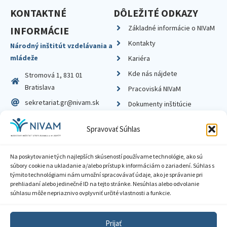
KONTAKTNÉ
DÔLEŽITÉ ODKAZY
Základné informácie o NIVaM
INFORMÁCIE
Kontakty
Národný inštitút vzdelávania a
mládeže
Kariéra
Kde nás nájdete
Stromová 1, 831 01
Bratislava
Pracoviská NIVaM
sekretariat.gr@nivam.sk
Dokumenty inštitúcie
IČO: 00164348
Knižnica
Spravovať Súhlas
DIČ: 2020798714
Na poskytovanie tých najlepších skúseností používame technológie, ako sú
súbory cookie na ukladanie a/alebo prístup k informáciám o zariadení. Súhlas s
týmito technológiami nám umožní spracovávať údaje, ako je správanie pri
prehliadaní alebo jedinečné ID na tejto stránke. Nesúhlas alebo odvolanie
Zásady ochrany súkromia
súhlasu môže nepriaznivo ovplyvniť určité vlastnosti a funkcie.
Vyhlásenie o prístupnosti
Prijať