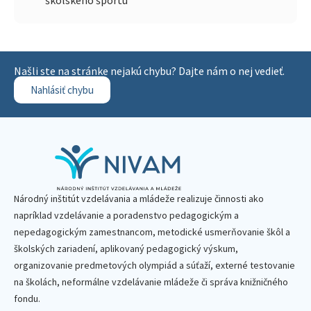
Našli ste na stránke nejakú chybu? Dajte nám o nej vedieť.
Nahlásiť chybu
Národný inštitút vzdelávania a mládeže realizuje činnosti ako
napríklad vzdelávanie a poradenstvo pedagogickým a
nepedagogickým zamestnancom, metodické usmerňovanie škôl a
školských zariadení, aplikovaný pedagogický výskum,
organizovanie predmetových olympiád a súťaží, externé testovanie
na školách, neformálne vzdelávanie mládeže či správa knižničného
fondu.