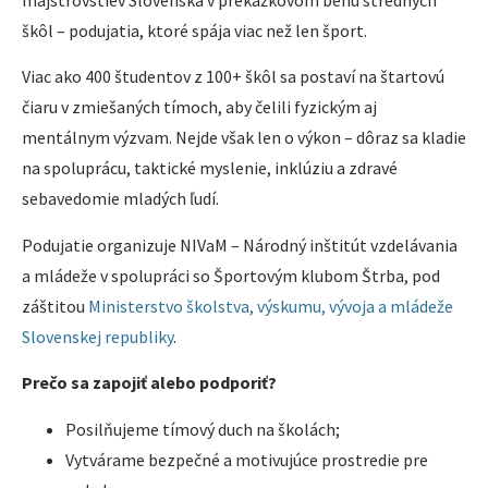
majstrovstiev Slovenska v prekážkovom behu stredných
škôl – podujatia, ktoré spája viac než len šport.
Viac ako 400 študentov z 100+ škôl sa postaví na štartovú
čiaru v zmiešaných tímoch, aby čelili fyzickým aj
mentálnym výzvam. Nejde však len o výkon – dôraz sa kladie
na spoluprácu, taktické myslenie, inklúziu a zdravé
sebavedomie mladých ľudí.
Podujatie organizuje NIVaM – Národný inštitút vzdelávania
a mládeže v spolupráci so Športovým klubom Štrba, pod
záštitou
Ministerstvo školstva, výskumu, vývoja a mládeže
Slovenskej republiky
.
Prečo sa zapojiť alebo podporiť?
Posilňujeme tímový duch na školách;
Vytvárame bezpečné a motivujúce prostredie pre