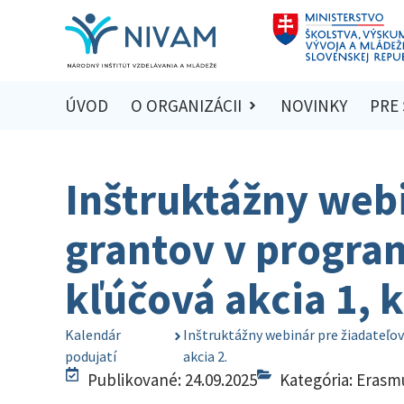
ÚVOD
O ORGANIZÁCII
NOVINKY
PRE
Inštruktážny webi
grantov v progra
kľúčová akcia 1, k
Kalendár
Inštruktážny webinár pre žiadateľov
podujatí
akcia 2.
Publikované: 24.09.2025
Kategória:
Erasm