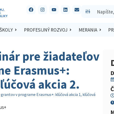
 ŠKOLY
PROFESIJNÝ ROZVOJ
MERANIA
PR
nár pre žiadateľov
me Erasmus+:
D
ľúčová akcia 2.
Č
 grantov v programe Erasmus+: kľúčová akcia 1, kľúčová
us+
M