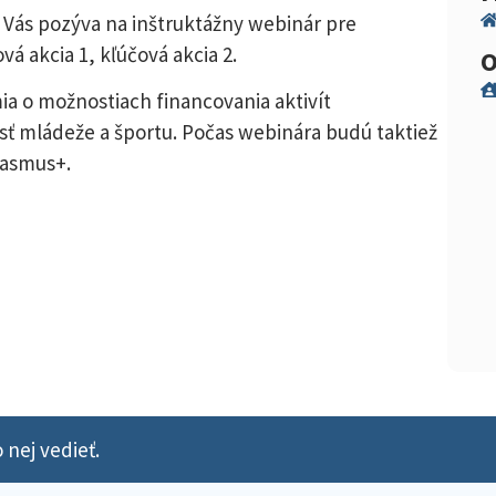
 Vás pozýva na inštruktážny webinár pre
á akcia 1, kľúčová akcia 2.
O
ia o možnostiach financovania aktivít
ť mládeže a športu. Počas webinára budú taktiež
rasmus+.
 nej vedieť.