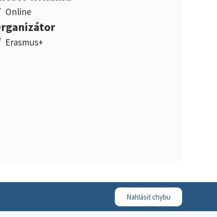
Online
rganizátor
Erasmus+
Nahlásiť chybu