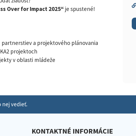
odať žiadosť?
ss Over for Impact 2025“
je spustené!
 partnerstiev a projektového plánovania
 KA2 projektoch
jekty v oblasti mládeže
 nej vedieť.
KONTAKTNÉ INFORMÁCIE