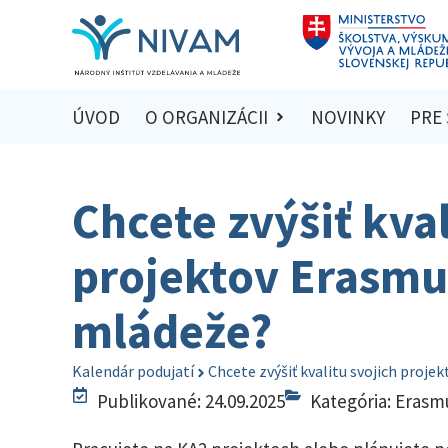
ÚVOD
O ORGANIZÁCII
NOVINKY
PRE
Chcete zvýšiť kval
projektov Erasmus
mládeže?
Kalendár podujatí
Chcete zvýšiť kvalitu svojich proj
Publikované: 24.09.2025
Kategória:
Erasm