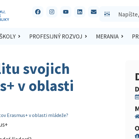
 ŠKOLY
PROFESIJNÝ ROZVOJ
MERANIA
PR
itu svojich
+ v oblasti
D
M
ektov Erasmus+ v oblasti mládeže?
us+
O