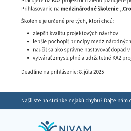
Pracujete na KA2 projektoch alebo plánujete p
Prihlasovanie na
medzinárodné školenie „Cro
Školenie je určené pre tých, ktorí chcú:
zlepšiť kvalitu projektových návrhov
lepšie pochopiť princípy medzinárodných
naučiť sa ako správne nastavovať dopad v
vytvárať zmysluplné a udržateľné KA2 pro
Deadline na prihlásenie: 8. júla 2025
Našli ste na stránke nejakú chybu? Dajte nám o