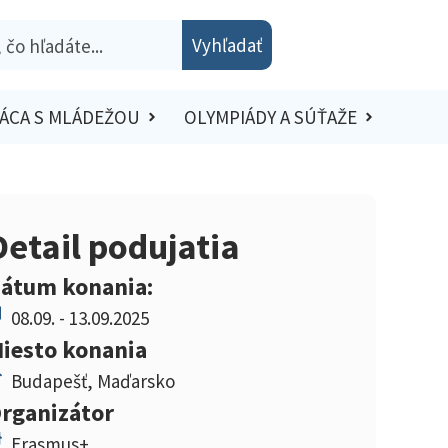
Vyhľadať
ÁCA S MLÁDEŽOU
OLYMPIÁDY A SÚŤAŽE
Detail podujatia
átum konania:
08.09. - 13.09.2025
iesto konania
Budapešť, Maďarsko
rganizátor
Erasmus+