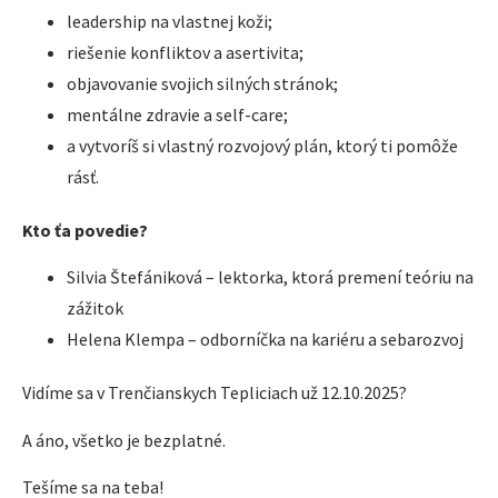
leadership na vlastnej koži;
riešenie konfliktov a asertivita;
objavovanie svojich silných stránok;
mentálne zdravie a self-care;
a vytvoríš si vlastný rozvojový plán, ktorý ti pomôže
rásť.
Kto ťa povedie?
Silvia Štefániková – lektorka, ktorá premení teóriu na
zážitok
Helena Klempa – odborníčka na kariéru a sebarozvoj
Vidíme sa v Trenčianskych Tepliciach už 12.10.2025?
A áno, všetko je bezplatné.
Tešíme sa na teba!