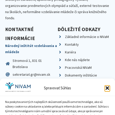
organizovanie predmetových olympiád a súťaží, externé testovanie
na školách, neformálne vzdelávanie mládeže či správa knižničného
fondu.
KONTAKTNÉ
DÔLEŽITÉ ODKAZY
Základné informácie o NIVaM
INFORMÁCIE
Kontakty
Národný inštitút vzdelávania a
mládeže
Kariéra
Kde nás nájdete
Stromová 1, 831 01
Bratislava
Pracoviská NIVaM
sekretariat.gr@nivam.sk
Dokumenty inštitúcie
IČO: 00164348
Knižnica
Spravovať Súhlas
DIČ: 2020798714
Na poskytovanie tých najlepších skúseností používame technológie, ako sú
súbory cookie na ukladanie a/alebo prístup k informáciám o zariadení. Súhlas s
týmito technológiami nám umožní spracovávať údaje, ako je správanie pri