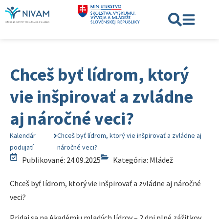
Chceš byť lídrom, ktorý
vie inšpirovať a zvládne
aj náročné veci?
Kalendár
Chceš byť lídrom, ktorý vie inšpirovať a zvládne aj
podujatí
náročné veci?
Publikované: 24.09.2025
Kategória:
Mládež
Chceš byť lídrom, ktorý vie inšpirovať a zvládne aj náročné
veci?
Pridaj sa na Akadémiu mladých lídrov – 2 dni plné zážitkov,