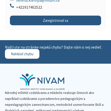
helena.klempa@nivam.sk
+421917402522
Zaregistrovať sa
Našli ste na stránke nejakú chybu? Dajte nám o nej vedieť.
Nahlásiť chybu
Národný inštitút vzdelávania a mládeže realizuje činnosti ako
napríklad vzdelávanie a poradenstvo pedagogickým a
nepedagogickým zamestnancom, metodické usmerňovanie škôl a
školských zariadení, aplikovaný pedagogický výskum,