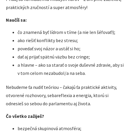
praktických zručností a super atmosféry!
Naučíš sa:
čo znamená byť lídrom v tíme (a nie len šéfovať!);
ako riešiť konflikty bez stresu;
povedať svoj názor a ustáť si ho;
dať aj prijať spätnú väzbu bez cringe;
a hlavne – ako sa starať o svoje duševné zdravie, aby si
v tom celom nezabudol/a na seba.
Nebudeme ťa nudiť teóriou – čakajú ťa praktické aktivity,
otvorené rozhovory, sebareflexia a energia, ktorú si
odnesieš so sebou do parlamentu aj života.
Čo všetko zažiješ?
bezpečná skupinová atmosféra;