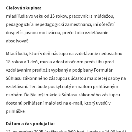
Cieľová skupina:
mladí ľudia vo veku od 15 rokov, pracovníci s mládežou,
pedagogickí a nepedagogickí zamestnanci, iní dôležití
dospelí s jasnou motivácou, prečo toto vzdelávanie
absolvovať
Mladí ľudia, ktorí v deň nástupu na vzdelávanie nedosiahnu
18 rokov a 1 deň, musia v dostatočnom predstihu pred
vzdelávaním predložiť vypísaný a podpísaný Formulár
Súhlasu zákonnného zástupcu s účasťou maloletej osoby na
vzdelávaní. Ten bude poskytnutý e-mailom prihláseným
osobám. Ďalšie inštrukcie k Súhlasu zákonného zástupcu
dostanú prihlásení maloletí na e-mail, ktorý uvedú v
prihláške.
Dátum a čas podujatia:
13. november 2025 (začiatok o 9:00 hod., koniec o 16:00 hod.)