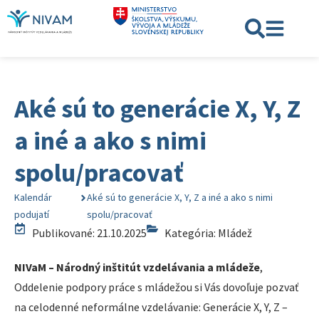
Aké sú to generácie X, Y, Z
a iné a ako s nimi
spolu/pracovať
Kalendár
Aké sú to generácie X, Y, Z a iné a ako s nimi
podujatí
spolu/pracovať
Publikované: 21.10.2025
Kategória:
Mládež
NIVaM – Národný inštitút vzdelávania a mládeže
,
Oddelenie podpory práce s mládežou si Vás dovoľuje pozvať
na celodenné neformálne vzdelávanie: Generácie X, Y, Z –