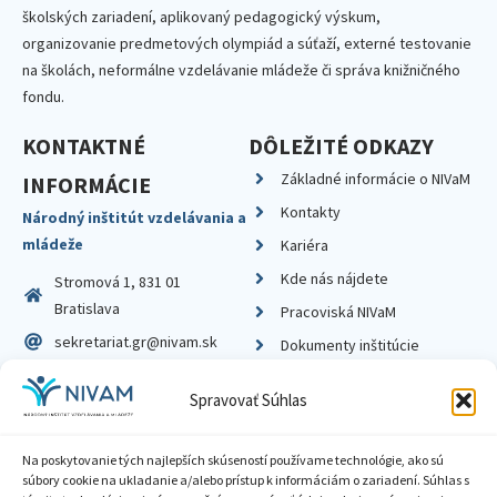
školských zariadení, aplikovaný pedagogický výskum,
organizovanie predmetových olympiád a súťaží, externé testovanie
na školách, neformálne vzdelávanie mládeže či správa knižničného
fondu.
KONTAKTNÉ
DÔLEŽITÉ ODKAZY
Základné informácie o NIVaM
INFORMÁCIE
Kontakty
Národný inštitút vzdelávania a
mládeže
Kariéra
Kde nás nájdete
Stromová 1, 831 01
Bratislava
Pracoviská NIVaM
sekretariat.gr@nivam.sk
Dokumenty inštitúcie
IČO: 00164348
Knižnica
Spravovať Súhlas
DIČ: 2020798714
Na poskytovanie tých najlepších skúseností používame technológie, ako sú
súbory cookie na ukladanie a/alebo prístup k informáciám o zariadení. Súhlas s