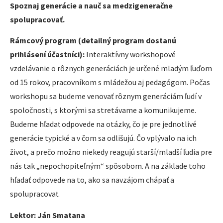
Spoznaj generácie a nauč sa medzigeneračne
spolupracovať.
Rámcový program (detailný program dostanú
prihlásení účastníci):
Interaktívny workshopové
vzdelávanie o rôznych generáciách je určené mladým ľuďom
od 15 rokov, pracovníkom s mládežou aj pedagógom. Počas
workshopu sa budeme venovať rôznym generáciám ľudí v
spoločnosti, s ktorými sa stretávame a komunikujeme.
Budeme hľadať odpovede na otázky, čo je pre jednotlivé
generácie typické a v čom sa odlišujú. Čo vplývalo na ich
život, a prečo možno niekedy reagujú starší/mladší ľudia pre
nás tak „nepochopiteľným“ spôsobom. A na základe toho
hľadať odpovede na to, ako sa navzájom chápať a
spolupracovať.
Lektor: Ján Smatana