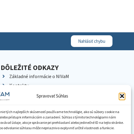
Nahlásiť chybu
DÔLEŽITÉ ODKAZY
Základné informácie o NIVaM
Kontakty
Kariéra
Spravovať Súhlas
Kde nás nájdete
Pracoviská NIVaM
nie tých najlepších skúseností používame technológie, ako sú súbory cookie na
alebo prístup k informáciám o zariadení. Súhlas s týmito technológiami nám
Dokumenty inštitúcie
vávať údaje, ako je správanie pri prehliadaní alebo jedinečné ID na tejto stránke.
o odvolanie súhlasu môže nepriaznivo ovplyvniť určité vlastnosti a funkcie.
Knižnica