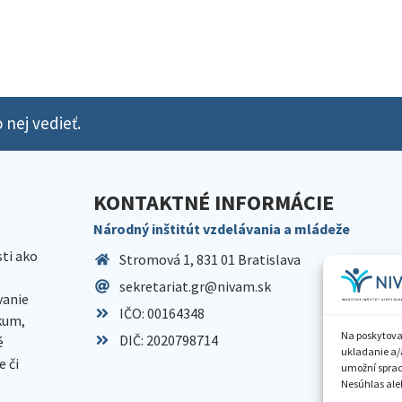
 nej vedieť.
KONTAKTNÉ INFORMÁCIE
Národný inštitút vzdelávania a mládeže
sti ako
Stromová 1, 831 01 Bratislava
sekretariat.gr@nivam.sk
anie
IČO: 00164348
skum,
Na poskytova
DIČ: 2020798714
é
ukladanie a/
 či
umožní spraco
Nesúhlas aleb