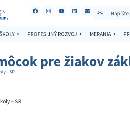
 ŠKOLY
PROFESIJNÝ ROZVOJ
MERANIA
PR
môcok pre žiakov zákl
oly – SR
koly – SR