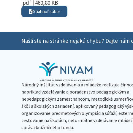
.pdf | 460,80 KB
Stiahnuť súbor
Našli ste na stránke nejakú chybu? Dajte nám o
Národný inštitút vzdelávania a mládeže realizuje činno
napríklad vzdelávanie a poradenstvo pedagogickým a
nepedagogickým zamestnancom, metodické usmerňov
škôl a školských zariadení, aplikovaný pedagogický vý
organizovanie predmetových olympiád a súťaží, extern
testovanie na školách, neformálne vzdelávanie mládeže
správa knižničného fondu.