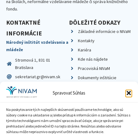
na školách, neformálne vzdelávanie mládeže či správa knižničného
fondu.
KONTAKTNÉ
DÔLEŽITÉ ODKAZY
Základné informácie o NIVaM
INFORMÁCIE
Kontakty
Národný inštitút vzdelávania a
mládeže
Kariéra
Kde nás nájdete
Stromová 1, 831 01
Bratislava
Pracoviská NIVaM
sekretariat.gr@nivam.sk
Dokumenty inštitúcie
IČO: 00164348
Knižnica
Spravovať Súhlas
DIČ: 2020798714
Na poskytovanie tých najlepších skúseností používame technológie, ako sú
súbory cookie na ukladanie a/alebo prístup k informáciám o zariadení. Súhlas s
týmito technológiami nám umožní spracovávať údaje, ako je správanie pri
prehliadaní alebo jedinečné ID na tejto stránke. Nesúhlas alebo odvolanie
Zásady ochrany súkromia
súhlasu môže nepriaznivo ovplyvniť určité vlastnosti a funkcie.