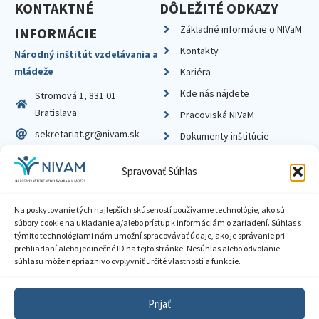
KONTAKTNÉ
DÔLEŽITÉ ODKAZY
Základné informácie o NIVaM
INFORMÁCIE
Kontakty
Národný inštitút vzdelávania a
mládeže
Kariéra
Kde nás nájdete
Stromová 1, 831 01
Bratislava
Pracoviská NIVaM
sekretariat.gr@nivam.sk
Dokumenty inštitúcie
IČO: 00164348
Knižnica
Spravovať Súhlas
DIČ: 2020798714
Na poskytovanie tých najlepších skúseností používame technológie, ako sú
súbory cookie na ukladanie a/alebo prístup k informáciám o zariadení. Súhlas s
týmito technológiami nám umožní spracovávať údaje, ako je správanie pri
prehliadaní alebo jedinečné ID na tejto stránke. Nesúhlas alebo odvolanie
Zásady ochrany súkromia
súhlasu môže nepriaznivo ovplyvniť určité vlastnosti a funkcie.
Vyhlásenie o prístupnosti
Prijať
Sprístupnenie informácií