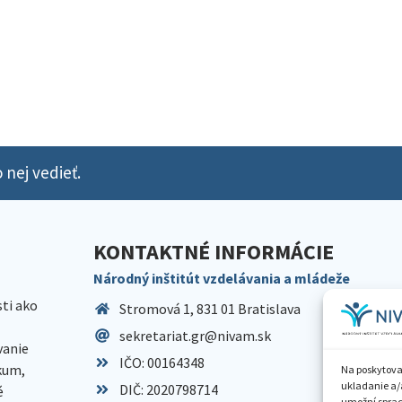
 nej vedieť.
KONTAKTNÉ INFORMÁCIE
Národný inštitút vzdelávania a mládeže
sti ako
Stromová 1, 831 01 Bratislava
sekretariat.gr@nivam.sk
anie
IČO: 00164348
skum,
Na poskytova
ukladanie a/
DIČ: 2020798714
é
umožní spraco