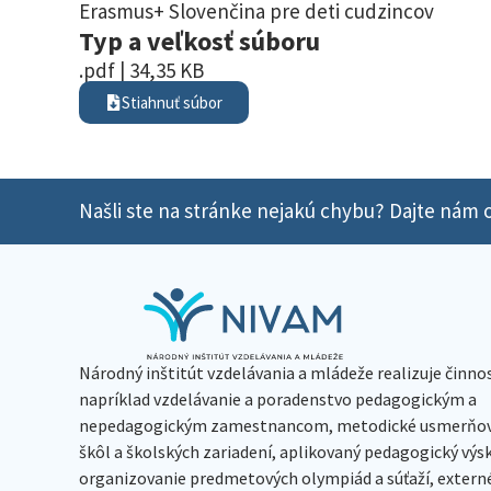
Erasmus+ Slovenčina pre deti cudzincov
Typ a veľkosť súboru
.pdf | 34,35 KB
Stiahnuť súbor
Našli ste na stránke nejakú chybu? Dajte nám o
Národný inštitút vzdelávania a mládeže realizuje činno
napríklad vzdelávanie a poradenstvo pedagogickým a
nepedagogickým zamestnancom, metodické usmerňov
škôl a školských zariadení, aplikovaný pedagogický vý
organizovanie predmetových olympiád a súťaží, extern