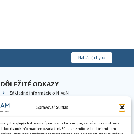
Nahlásiť chybu
DÔLEŽITÉ ODKAZY
Základné informácie o NIVaM
Kontakty
Spravovať Súhlas
Kariéra
Kde nás nájdete
nie tých najlepších skúseností používame technológie, ako sú súbory cookie na
Pracoviská NIVaM
alebo prístup k informáciám o zariadení. Súhlas s týmito technológiami nám
vávať údaje, ako je správanie pri prehliadaní alebo jedinečné ID na tejto stránke.