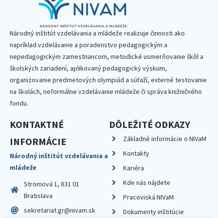
Národný inštitút vzdelávania a mládeže realizuje činnosti ako
napríklad vzdelávanie a poradenstvo pedagogickým a
nepedagogickým zamestnancom, metodické usmerňovanie škôl a
školských zariadení, aplikovaný pedagogický výskum,
organizovanie predmetových olympiád a súťaží, externé testovanie
na školách, neformálne vzdelávanie mládeže či správa knižničného
fondu.
KONTAKTNÉ
DÔLEŽITÉ ODKAZY
Základné informácie o NIVaM
INFORMÁCIE
Kontakty
Národný inštitút vzdelávania a
mládeže
Kariéra
Kde nás nájdete
Stromová 1, 831 01
Bratislava
Pracoviská NIVaM
sekretariat.gr@nivam.sk
Dokumenty inštitúcie