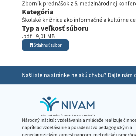
Zborník prednášok z 5. medzinárodnej konferen
Kategória
Školské knižnice ako informačné a kultúrne ce
Typ a veľkosť súboru
.pdf | 9,01 MB
Stiahnuť súbor
Našli ste na stránke nejakú chybu? Dajte nám o
Národný inštitút vzdelávania a mládeže realizuje činno
napríklad vzdelávanie a poradenstvo pedagogickým a
nepedagogickým zamestnancom, metodické usmerňov