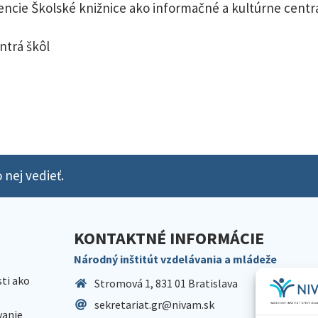
cie Školské knižnice ako informačné a kultúrne centrá
ntrá škôl
 nej vedieť.
KONTAKTNÉ INFORMÁCIE
Národný inštitút vzdelávania a mládeže
sti ako
Stromová 1, 831 01 Bratislava
sekretariat.gr@nivam.sk
anie