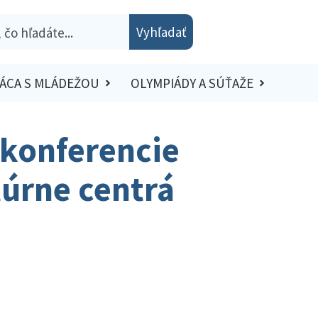
Vyhľadať
ÁCA S MLÁDEŽOU
OLYMPIÁDY A SÚŤAŽE
 konferencie
túrne centrá