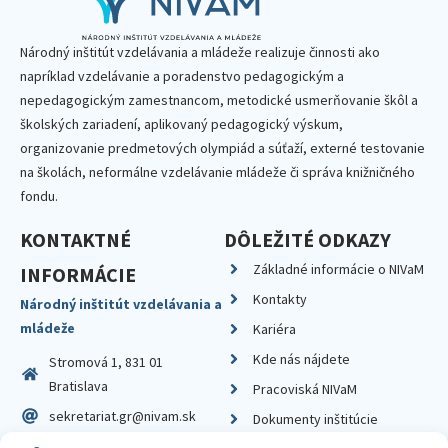
Národný inštitút vzdelávania a mládeže realizuje činnosti ako
napríklad vzdelávanie a poradenstvo pedagogickým a
nepedagogickým zamestnancom, metodické usmerňovanie škôl a
školských zariadení, aplikovaný pedagogický výskum,
organizovanie predmetových olympiád a súťaží, externé testovanie
na školách, neformálne vzdelávanie mládeže či správa knižničného
fondu.
KONTAKTNÉ
DÔLEŽITÉ ODKAZY
Základné informácie o NIVaM
INFORMÁCIE
Kontakty
Národný inštitút vzdelávania a
mládeže
Kariéra
Kde nás nájdete
Stromová 1, 831 01
Bratislava
Pracoviská NIVaM
sekretariat.gr@nivam.sk
Dokumenty inštitúcie
IČO: 00164348