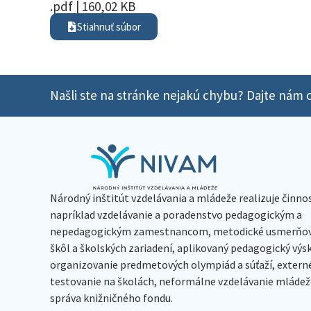
.pdf | 160,02 KB
Stiahnuť súbor
Našli ste na stránke nejakú chybu? Dajte nám o
Národný inštitút vzdelávania a mládeže realizuje činno
napríklad vzdelávanie a poradenstvo pedagogickým a
nepedagogickým zamestnancom, metodické usmerňov
škôl a školských zariadení, aplikovaný pedagogický vý
organizovanie predmetových olympiád a súťaží, extern
testovanie na školách, neformálne vzdelávanie mládeže
správa knižničného fondu.