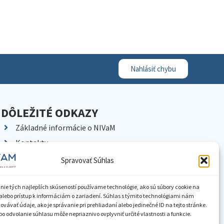
Nahlásiť chybu
DÔLEŽITÉ ODKAZY
Základné informácie o NIVaM
Kontakty
Kariéra
Spravovať Súhlas
Kde nás nájdete
Pracoviská NIVaM
nie tých najlepších skúseností používame technológie, ako sú súbory cookie na
alebo prístup k informáciám o zariadení. Súhlas s týmito technológiami nám
Dokumenty inštitúcie
vávať údaje, ako je správanie pri prehliadaní alebo jedinečné ID na tejto stránke.
o odvolanie súhlasu môže nepriaznivo ovplyvniť určité vlastnosti a funkcie.
Knižnica