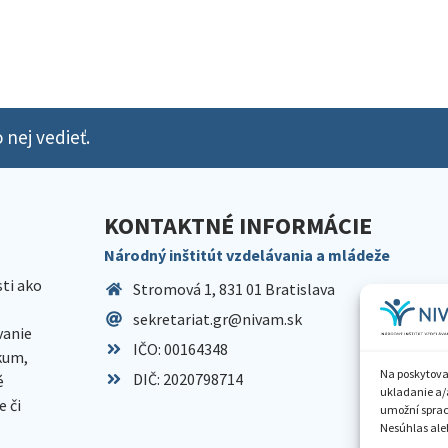
 nej vedieť.
KONTAKTNÉ INFORMÁCIE
Národný inštitút vzdelávania a mládeže
sti ako
Stromová 1, 831 01 Bratislava
sekretariat.gr@nivam.sk
anie
IČO: 00164348
skum,
Na poskytova
DIČ: 2020798714
é
ukladanie a/
 či
umožní spraco
Nesúhlas aleb