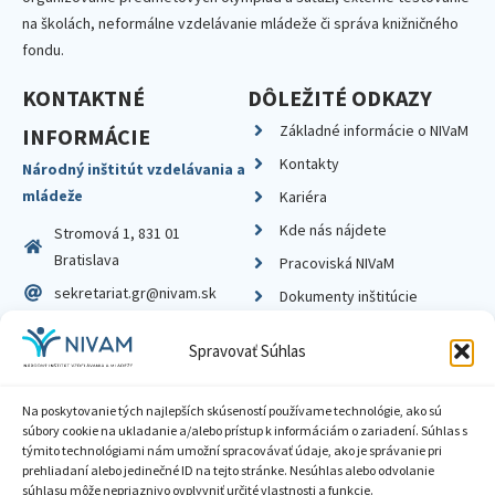
na školách, neformálne vzdelávanie mládeže či správa knižničného
fondu.
KONTAKTNÉ
DÔLEŽITÉ ODKAZY
Základné informácie o NIVaM
INFORMÁCIE
Kontakty
Národný inštitút vzdelávania a
mládeže
Kariéra
Kde nás nájdete
Stromová 1, 831 01
Bratislava
Pracoviská NIVaM
sekretariat.gr@nivam.sk
Dokumenty inštitúcie
IČO: 00164348
Knižnica
Spravovať Súhlas
DIČ: 2020798714
Na poskytovanie tých najlepších skúseností používame technológie, ako sú
súbory cookie na ukladanie a/alebo prístup k informáciám o zariadení. Súhlas s
týmito technológiami nám umožní spracovávať údaje, ako je správanie pri
prehliadaní alebo jedinečné ID na tejto stránke. Nesúhlas alebo odvolanie
Zásady ochrany súkromia
súhlasu môže nepriaznivo ovplyvniť určité vlastnosti a funkcie.