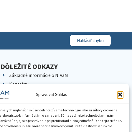
Nahlásiť chybu
DÔLEŽITÉ ODKAZY
Základné informácie o NIVaM
Kontakty
Kariéra
Spravovať Súhlas
Kde nás nájdete
Pracoviská NIVaM
nie tých najlepších skúseností používame technológie, ako sú súbory cookie na
alebo prístup k informáciám o zariadení. Súhlas s týmito technológiami nám
Dokumenty inštitúcie
vávať údaje, ako je správanie pri prehliadaní alebo jedinečné ID na tejto stránke.
o odvolanie súhlasu môže nepriaznivo ovplyvniť určité vlastnosti a funkcie.
Knižnica