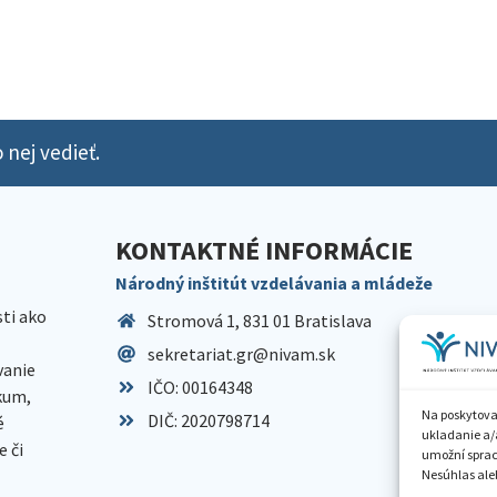
 nej vedieť.
KONTAKTNÉ INFORMÁCIE
Národný inštitút vzdelávania a mládeže
sti ako
Stromová 1, 831 01 Bratislava
sekretariat.gr@nivam.sk
anie
IČO: 00164348
skum,
Na poskytova
DIČ: 2020798714
é
ukladanie a/
 či
umožní spraco
Nesúhlas aleb