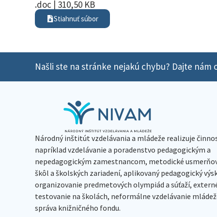
.doc | 310,50 KB
Stiahnuť súbor
Našli ste na stránke nejakú chybu? Dajte nám o
Národný inštitút vzdelávania a mládeže realizuje činno
napríklad vzdelávanie a poradenstvo pedagogickým a
nepedagogickým zamestnancom, metodické usmerňov
škôl a školských zariadení, aplikovaný pedagogický vý
organizovanie predmetových olympiád a súťaží, extern
testovanie na školách, neformálne vzdelávanie mládeže
správa knižničného fondu.