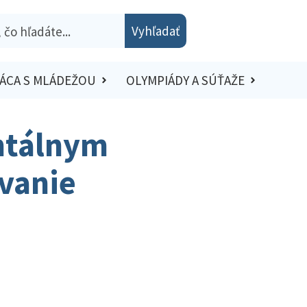
Vyhľadať
ÁCA S MLÁDEŽOU
OLYMPIÁDY A SÚŤAŽE
ntálnym
ávanie