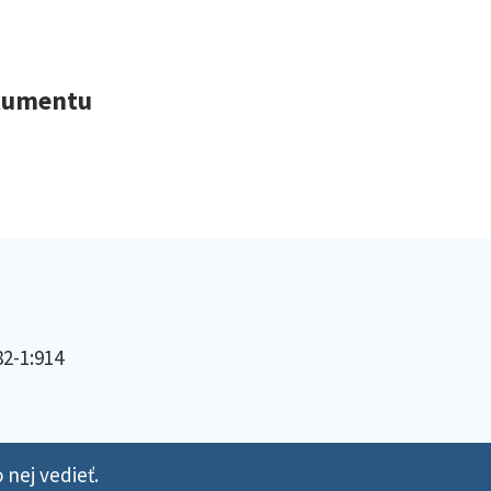
okumentu
82-1:914
 nej vedieť.