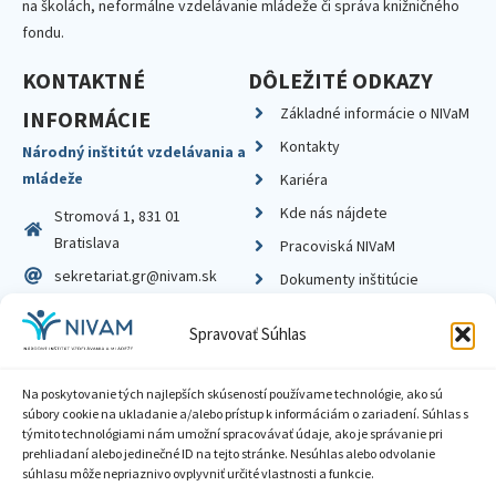
na školách, neformálne vzdelávanie mládeže či správa knižničného
fondu.
KONTAKTNÉ
DÔLEŽITÉ ODKAZY
Základné informácie o NIVaM
INFORMÁCIE
Kontakty
Národný inštitút vzdelávania a
mládeže
Kariéra
Kde nás nájdete
Stromová 1, 831 01
Bratislava
Pracoviská NIVaM
sekretariat.gr@nivam.sk
Dokumenty inštitúcie
IČO: 00164348
Knižnica
Spravovať Súhlas
DIČ: 2020798714
Na poskytovanie tých najlepších skúseností používame technológie, ako sú
súbory cookie na ukladanie a/alebo prístup k informáciám o zariadení. Súhlas s
týmito technológiami nám umožní spracovávať údaje, ako je správanie pri
prehliadaní alebo jedinečné ID na tejto stránke. Nesúhlas alebo odvolanie
Zásady ochrany súkromia
súhlasu môže nepriaznivo ovplyvniť určité vlastnosti a funkcie.