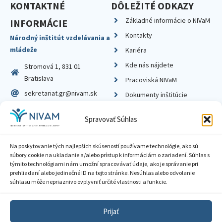
KONTAKTNÉ
DÔLEŽITÉ ODKAZY
Základné informácie o NIVaM
INFORMÁCIE
Kontakty
Národný inštitút vzdelávania a
mládeže
Kariéra
Kde nás nájdete
Stromová 1, 831 01
Bratislava
Pracoviská NIVaM
sekretariat.gr@nivam.sk
Dokumenty inštitúcie
IČO: 00164348
Knižnica
Spravovať Súhlas
DIČ: 2020798714
Na poskytovanie tých najlepších skúseností používame technológie, ako sú
súbory cookie na ukladanie a/alebo prístup k informáciám o zariadení. Súhlas s
týmito technológiami nám umožní spracovávať údaje, ako je správanie pri
prehliadaní alebo jedinečné ID na tejto stránke. Nesúhlas alebo odvolanie
Zásady ochrany súkromia
súhlasu môže nepriaznivo ovplyvniť určité vlastnosti a funkcie.
Vyhlásenie o prístupnosti
Prijať
Sprístupnenie informácií