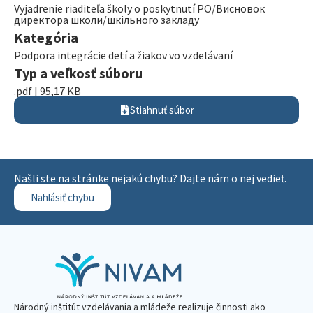
Vyjadrenie riaditeľa školy o poskytnutí PO/Висновок
директора школи/шкільного закладу
Kategória
Podpora integrácie detí a žiakov vo vzdelávaní
Typ a veľkosť súboru
.pdf | 95,17 KB
Stiahnuť súbor
Našli ste na stránke nejakú chybu? Dajte nám o nej vedieť.
Nahlásiť chybu
Národný inštitút vzdelávania a mládeže realizuje činnosti ako