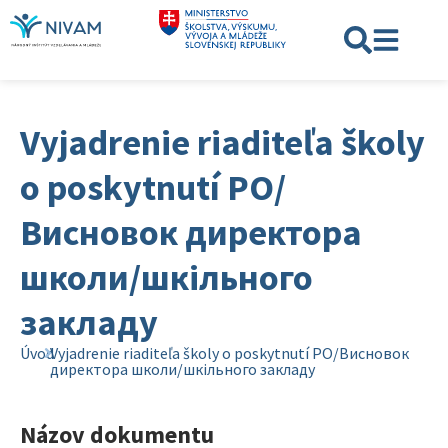
Vyjadrenie riaditeľa školy
o poskytnutí PO/
Висновок директора
школи/шкільного
закладу
Úvod
Vyjadrenie riaditeľa školy o poskytnutí PO/Висновок
директора школи/шкільного закладу
Názov dokumentu