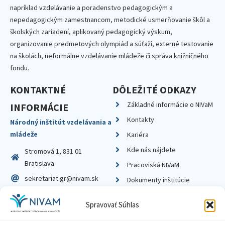
napríklad vzdelávanie a poradenstvo pedagogickým a
nepedagogickým zamestnancom, metodické usmerňovanie škôl a
školských zariadení, aplikovaný pedagogický výskum,
organizovanie predmetových olympiád a súťaží, externé testovanie
na školách, neformálne vzdelávanie mládeže či správa knižničného
fondu.
KONTAKTNÉ
DÔLEŽITÉ ODKAZY
Základné informácie o NIVaM
INFORMÁCIE
Kontakty
Národný inštitút vzdelávania a
mládeže
Kariéra
Kde nás nájdete
Stromová 1, 831 01
Bratislava
Pracoviská NIVaM
sekretariat.gr@nivam.sk
Dokumenty inštitúcie
IČO: 00164348
Knižnica
Spravovať Súhlas
DIČ: 2020798714