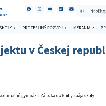
 ŠKOLY
PROFESIJNÝ ROZVOJ
MERANIA
PR
jektu v Českej republ
 osemročné gymnáziá Záložka do knihy spája školy