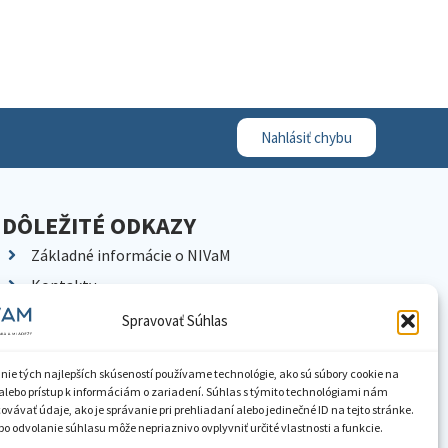
Nahlásiť chybu
DÔLEŽITÉ ODKAZY
Základné informácie o NIVaM
Kontakty
Kariéra
Spravovať Súhlas
Kde nás nájdete
Pracoviská NIVaM
nie tých najlepších skúseností používame technológie, ako sú súbory cookie na
alebo prístup k informáciám o zariadení. Súhlas s týmito technológiami nám
Dokumenty inštitúcie
vávať údaje, ako je správanie pri prehliadaní alebo jedinečné ID na tejto stránke.
o odvolanie súhlasu môže nepriaznivo ovplyvniť určité vlastnosti a funkcie.
Knižnica