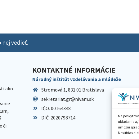
 nej vedieť.
KONTAKTNÉ INFORMÁCIE
Národný inštitút vzdelávania a mládeže
sti ako
Stromová 1, 831 01 Bratislava
sekretariat.gr@nivam.sk
anie
IČO: 00164348
skum,
Na poskytova
DIČ: 2020798714
é
ukladanie a/
 či
umožní spraco
Nesúhlas aleb