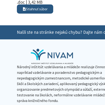
.doc | 3,42 MB
Stiahnuť súbor
Našli ste na stránke nejakú chybu? Dajte nám o
Národný inštitút vzdelávania a mládeže realizuje činno
napríklad vzdelávanie a poradenstvo pedagogickým a
nepedagogickým zamestnancom, metodické usmerňov
škôl a školských zariadení, aplikovaný pedagogický vý
organizovanie predmetových olympiád a súťaží, extern
testovanie na školách, neformálne vzdelávanie mládeže
správa knižničného fondu.